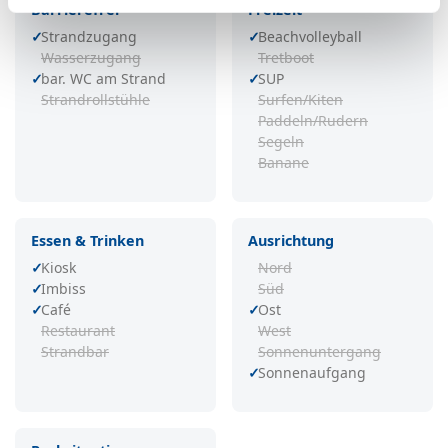
Barrierefrei
Freizeit
Strandzugang
Beachvolleyball
Wasserzugang
Tretboot
bar. WC am Strand
SUP
Strandrollstühle
Surfen/Kiten
Paddeln/Rudern
Segeln
Banane
Essen & Trinken
Ausrichtung
Kiosk
Nord
Imbiss
Süd
Café
Ost
Restaurant
West
Strandbar
Sonnenuntergang
Sonnenaufgang