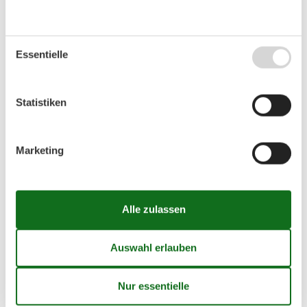
Der Strand
Info
Sandstrand
Überwacht / DLRG
Steinstrand
Kurtaxpflichtig
Essentielle
Naturstrand
Seebrücke
Steilküste
Strandpromenade
Wald angrenzend
Statistiken
Service
Strandbereiche
Marketing
W-LAN
Hundestrand
WC
FKK-Strand
Dusche
Sportbereich
Spielplatz
Strandkorb
Strandkorbverleih
Strandmuscheln
Grillplatz
Naturschutzgebiet
Hunde nicht verboten
FKK nicht verboten