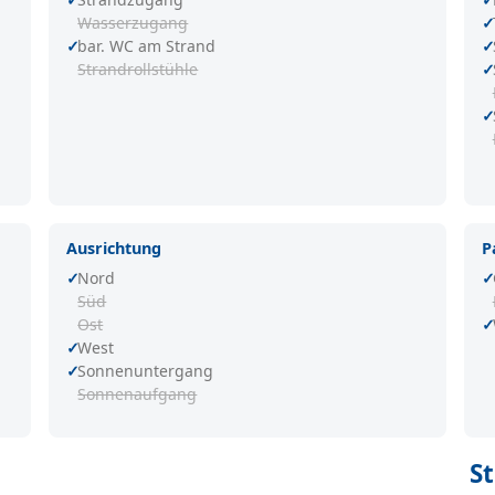
Wasserzugang
bar. WC am Strand
Strandrollstühle
Ausrichtung
P
Nord
Süd
Ost
West
Sonnenuntergang
Sonnenaufgang
S