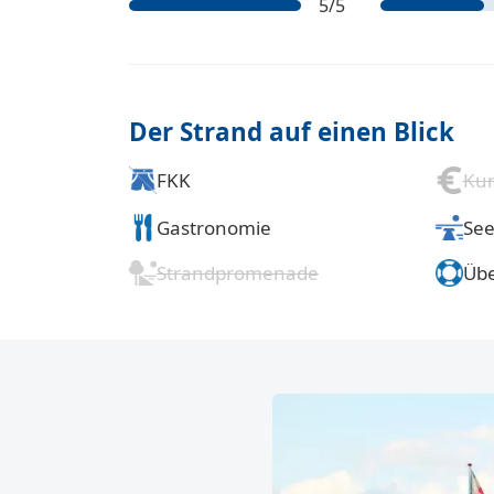
5
/5
Der Strand auf einen Blick
FKK
Kur
Gastronomie
See
Strandpromenade
Üb