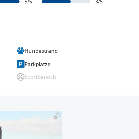
5
/5
3
/5
Hundestrand
Parkplätze
Sportbereich