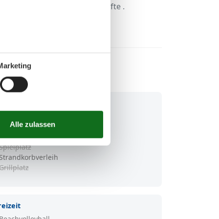
h viele kleine Souvenirgeschäfte .
gänge.
Marketing
ervice
W-LAN
WC
Dusche
Spielplatz
Strandkorbverleih
Grillplatz
reizeit
Beachvolleyball