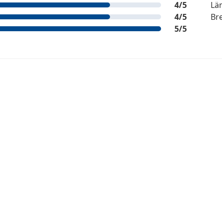
4
/5
Lä
4
/5
Bre
5
/5