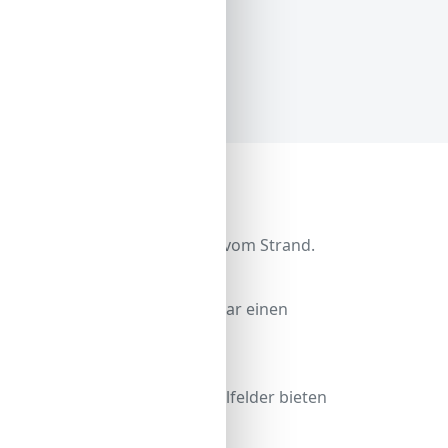
schaft trennt die Promenade vom Strand.
tionen und Angeboten.
aradies, Klettergärten und sogar einen
 toben.
ardanlage und Beachvolleyballfelder bieten