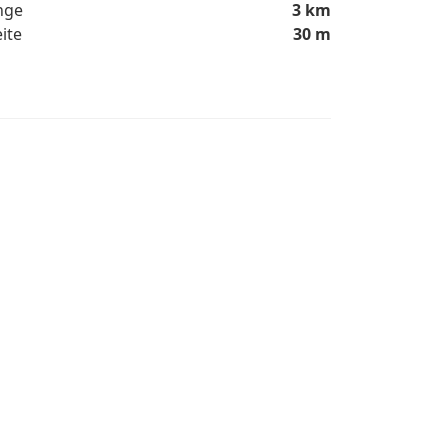
nge
3 km
ite
30 m