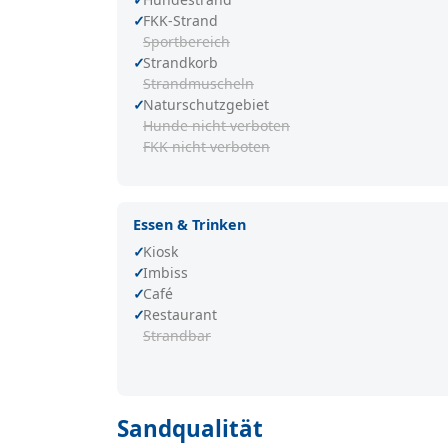
FKK-Strand
Sportbereich
Strandkorb
Strandmuscheln
Naturschutzgebiet
Hunde nicht verboten
FKK nicht verboten
Essen & Trinken
Kiosk
Imbiss
Café
Restaurant
Strandbar
Sandqualität