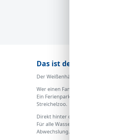
Das ist der Strand Weißenhä
Der Weißenhäuser Sandstrand liegt direkt
Wer einen Familienurlaub plant ist hier an 
Ein Ferienpark, indem jeder freien Eintritt
Streichelzoo.
Direkt hinter dem Strand kann man Minigolf 
Für alle Wassersportler und die, die es no
Abwechslung.