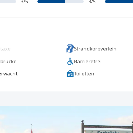
3
/5
3
/5
taxe
Strandkorbverleih
brücke
Barrierefrei
erwacht
Toiletten