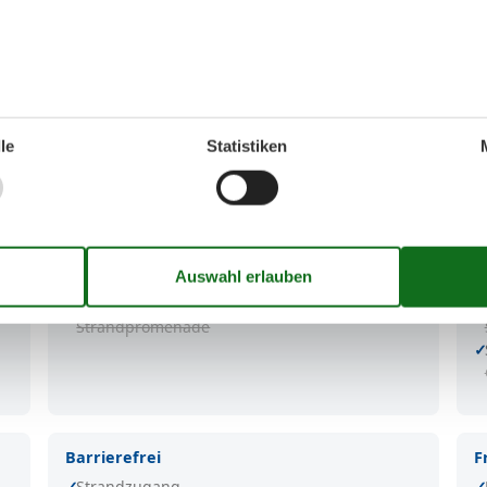
os, für das Fischbrötchen zwischendurch. Im Ort finden sic
ndabschnitt und viele tolle Routen für ausgedehnte Spazier
le
Statistiken
äuser Strand
Info
S
Überwacht / DLRG
Kurtaxpflichtig
Seebrücke
Strandpromenade
Barrierefrei
F
Strandzugang