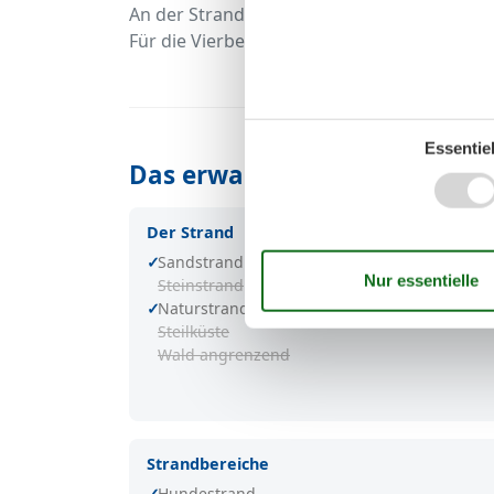
An der Strandpromenade gibt es kleine Bistr
Für die Vierbeiner gibt es einen Hundestra
Essentiel
Das erwartet Sie in Weißenh
Der Strand
Sandstrand
Steinstrand
Naturstrand
Steilküste
Wald angrenzend
Strandbereiche
Hundestrand