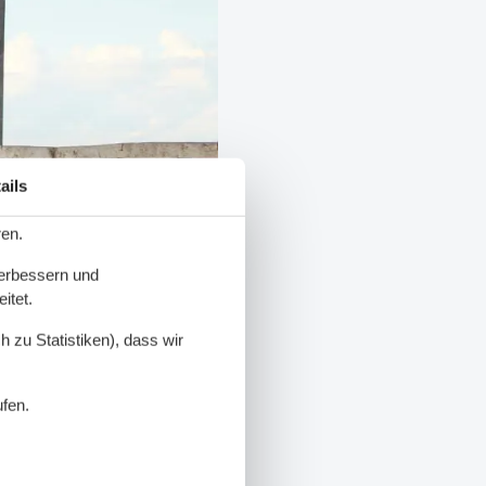
ails
ren.
verbessern und
itet.
 zu Statistiken), dass wir
ufen.