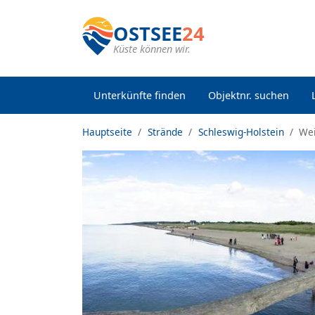
OSTSEE
24
Küste können wir.
Unterkünfte finden
Objektnr. suchen
Hauptseite
Strände
Schleswig-Holstein
Wei