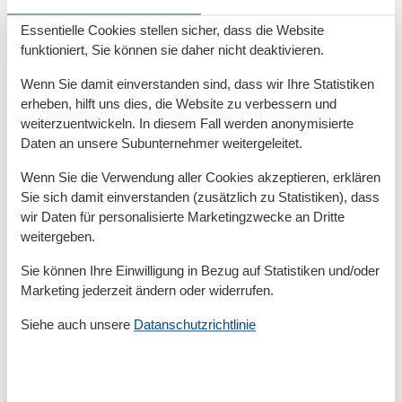
Essentielle Cookies stellen sicher, dass die Website
funktioniert, Sie können sie daher nicht deaktivieren.
Ferienwohnung Ückeritz Biedenweg –
erholsamer Usedom-Urlaub in ruhiger
Wenn Sie damit einverstanden sind, dass wir Ihre Statistiken
erheben, hilft uns dies, die Website zu verbessern und
Lage
weiterzuentwickeln. In diesem Fall werden anonymisierte
Daten an unsere Subunternehmer weitergeleitet.
Ferienwohnung in Ückeritz am Biedenweg – ruhig
wohnen, naturnah entspannen Eine Ferienwohnung in
Wenn Sie die Verwendung aller Cookies akzeptieren, erklären
Ückeritz am Biedenweg ist die ideale Wahl für
Sie sich damit einverstanden (zusätzlich zu Statistiken), dass
Urlauber, die Ruhe, Komfort und Naturnähe auf
wir Daten für personalisierte Marketingzwecke an Dritte
Usedom miteinander…
weitergeben.
Mehr erfahren
Sie können Ihre Einwilligung in Bezug auf Statistiken und/oder
Marketing jederzeit ändern oder widerrufen.
Siehe auch unsere
Datanschutzrichtlinie