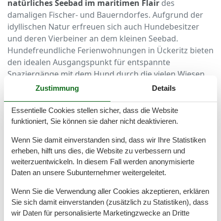
natürliches Seebad im maritimen Flair
des
damaligen Fischer- und Bauerndorfes. Aufgrund der
idyllischen Natur erfreuen sich auch Hundebesitzer
und deren Vierbeiner an dem kleinen Seebad.
Hundefreundliche Ferienwohnungen in Ückeritz bieten
den idealen Ausgangspunkt für entspannte
Spaziergänge mit dem Hund durch die vielen Wiesen
und Wälder.
Zustimmung
Details
Eine hundefreundliche Ferienwohnung in Ückeritz
Essentielle Cookies stellen sicher, dass die Website
bietet
genügend Platz und Freiraum
für den
funktioniert, Sie können sie daher nicht deaktivieren.
Hundebesitzer und seinen Vierbeiner. Oftmals besitzen
Wenn Sie damit einverstanden sind, dass wir Ihre Statistiken
die Unterkünfte einen großen Garten, in welchem der
erheben, hilft uns dies, die Website zu verbessern und
Hund bedenkenlos spielen und toben darf.
weiterzuentwickeln. In diesem Fall werden anonymisierte
Empfehlenswert sind ebenso strandnahe
Daten an unsere Subunternehmer weitergeleitet.
Ferienwohnungen mit Hund in Ückeritz. Neben
entspannten
Spaziergängen durch Wälder und
Wenn Sie die Verwendung aller Cookies akzeptieren, erklären
Wiesen
darf der Vierbeiner seinen Besitzer auch an
Sie sich damit einverstanden (zusätzlich zu Statistiken), dass
den Strand begleiten. Dies ist aber nur an dem
wir Daten für personalisierte Marketingzwecke an Dritte