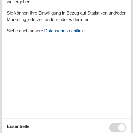
ausgewiesenen Strandabschnitt, in der Nähe des
weitergeben.
Zeltplatzes, erlaubt. Hier darf der Hund ins Wasser
Sie können Ihre Einwilligung in Bezug auf Statistiken und/oder
gehen und am Strand toben, jedoch muss die
Marketing jederzeit ändern oder widerrufen.
Leinenpflicht eingehalten werden.
Siehe auch unsere
Datanschutzrichtlinie
Buchen Sie jetzt Ihr Ferienhaus
Buchen Sie jetzt Ihr Ferienhaus und genießen Sie
einen fantastischen Urlaub voller Erlebnisse und
Entspannung.
104 tolle hundefreundliche
Ferienwohnungen in Ückeritz
Essentielle