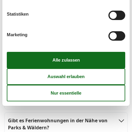
Fragen und Antworten rund um eine
Statistiken
Ferienwohnung mit Hund in Ückeritz
Marketing
Gibt es Ferienwohnungen in der Nähe eines
Hundestrandes?
Der Ort Ückeritz liegt näher am ruhigen
Boddengewässer als an der Ostsee. Daher muss
immer durch das kleine Waldstück vom Ortskern an
die Küste spaziert werden. Eine Ferienwohnung
sollte daher möglichst im östlichen Teil des Ortes
und nah am Wald liegen.
Gibt es Ferienwohnungen in der Nähe von
Parks & Wäldern?