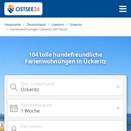
Hauptseite
Deutschland
Usedom
Ückeritz
Ferienwohnungen Ückeritz mit Hund
104 tolle hundefreundliche
Ferienwohnungen in Ückeritz
Ort, Unterkunft
Reisezeitraum
Personen