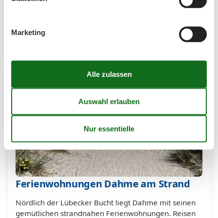
Lage in der Lübecker Bucht, direkt am Meer, ist
Dahme ein beliebtes Urlaubsziel der Deutschen. Aber
auch für Gäste, die nicht ohne ihren Hund in den
Marketing
Urlaub…
Mehr erfahren
Ferienwohnungen Dahme am Strand
Nördlich der Lübecker Bucht liegt Dahme mit seinen
gemütlichen strandnahen Ferienwohnungen. Reisen