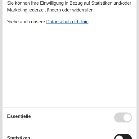
Sie können Ihre Einwilligung in Bezug auf Statistiken und/oder
Ostseebad Dahme bietet Gästen Erholung pur, aber
Marketing jederzeit ändern oder widerrufen.
auch aufregendes Ostseevergnügen. Daher lassen
sich hier gerne sowohl Jung als auch Alt von den
Siehe auch unsere
Datanschutzrichtlinie
feinen Sandstränden…
Mehr erfahren
Essentielle
Ferienwohnungen Dahme mit Hund
Ferienwohnung in Dahme mit Hund Mit seiner tollen
Statistiken