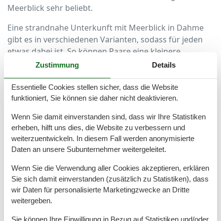
Meerblick sehr beliebt.
Eine strandnahe Unterkunft mit Meerblick in Dahme
gibt es in verschiedenen Varianten, sodass für jeden
etwas dabei ist. So können Paare eine kleinere
Unterkunft mit einem Schlafzimmer oder Gruppen
Zustimmung
Details
eine Ferienwohnung mit mehr Schlafzimmern und
Meerblick buchen. Zusätzlich gibt es luxuriöse
Essentielle Cookies stellen sicher, dass die Website
Ferienwohnungen oder -häuser, welche neben dem
funktioniert, Sie können sie daher nicht deaktivieren.
Meerblick noch eine Sauna oder einen Whirlpool
Wenn Sie damit einverstanden sind, dass wir Ihre Statistiken
aufweisen.
erheben, hilft uns dies, die Website zu verbessern und
weiterzuentwickeln. In diesem Fall werden anonymisierte
Eine Ferienwohnung mit Meerblick hat zusätzlich den
Daten an unsere Subunternehmer weitergeleitet.
Vorteil, nur einen Katzensprung vom Strand entfernt
zu sein. Am Strand kann man Erholung im Strandkorb
Wenn Sie die Verwendung aller Cookies akzeptieren, erklären
finden oder beim Surfen die Wellen erobern. Natürlich
Sie sich damit einverstanden (zusätzlich zu Statistiken), dass
gibt es noch eine Reihe weiterer Angebote, die in
wir Daten für personalisierte Marketingzwecke an Dritte
Anspruch genommen werden können. So zum Beispiel
weitergeben.
der Besuch eines Restaurants mit kulinarischen
Sie können Ihre Einwilligung in Bezug auf Statistiken und/oder