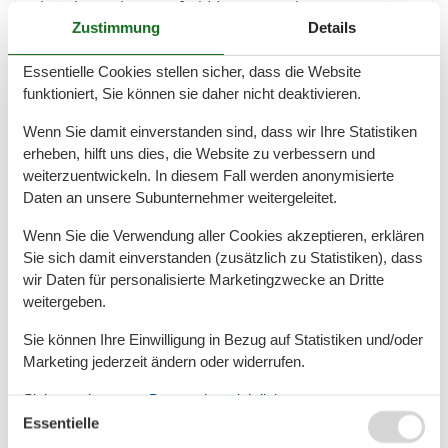
Einwohnern ist es auf Hiddensee nur im
Sommerhalbjahr…
Zustimmung
Details
Mehr erfahren
Essentielle Cookies stellen sicher, dass die Website
funktioniert, Sie können sie daher nicht deaktivieren.
Wenn Sie damit einverstanden sind, dass wir Ihre Statistiken
erheben, hilft uns dies, die Website zu verbessern und
weiterzuentwickeln. In diesem Fall werden anonymisierte
Daten an unsere Subunternehmer weitergeleitet.
Wenn Sie die Verwendung aller Cookies akzeptieren, erklären
Sie sich damit einverstanden (zusätzlich zu Statistiken), dass
wir Daten für personalisierte Marketingzwecke an Dritte
weitergeben.
Vitte
Sie können Ihre Einwilligung in Bezug auf Statistiken und/oder
Marketing jederzeit ändern oder widerrufen.
Schöner, weißer Strand an dem ein bisschen mehr los
ist und an dem sich Wassersportler wohlfühlen.
Siehe auch unsere
Datanschutzrichtlinie
Essentielle
Mehr erfahren