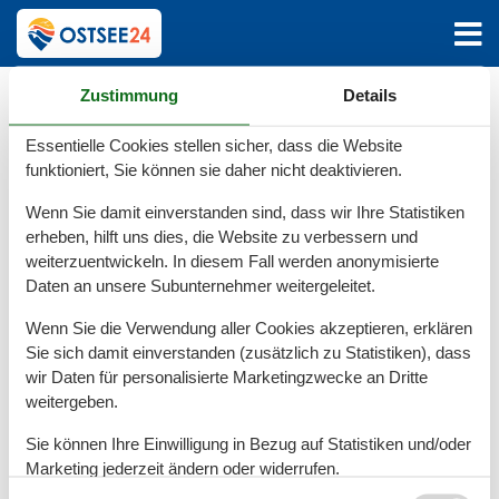
Hauptseite
Katalog
Deutschland
Zustimmung
Details
Katalog - Deutschland
Essentielle Cookies stellen sicher, dass die Website
funktioniert, Sie können sie daher nicht deaktivieren.
A
B
C
D
E
F
Wenn Sie damit einverstanden sind, dass wir Ihre Statistiken
erheben, hilft uns dies, die Website zu verbessern und
weiterzuentwickeln. In diesem Fall werden anonymisierte
G
H
I
J
K
L
Daten an unsere Subunternehmer weitergeleitet.
Wenn Sie die Verwendung aller Cookies akzeptieren, erklären
M
N
O
Ö
P
Q
Sie sich damit einverstanden (zusätzlich zu Statistiken), dass
wir Daten für personalisierte Marketingzwecke an Dritte
weitergeben.
R
S
T
U
Ü
V
Sie können Ihre Einwilligung in Bezug auf Statistiken und/oder
Marketing jederzeit ändern oder widerrufen.