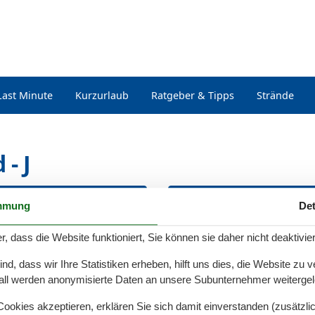
Last Minute
Kurzurlaub
Ratgeber & Tipps
Strände
- J
z Ellington, Ostseeresort
Jazz Oscar, Ostseereso
mmung
Det
Olpenitz
Olpenitz
r, dass die Website funktioniert, Sie können sie daher nicht deaktivie
z Fitzgerald, Ostseeresort
Jennewitz
d, dass wir Ihre Statistiken erheben, hilft uns dies, die Website zu 
Olpenitz
all werden anonymisierte Daten an unsere Subunternehmer weitergele
okies akzeptieren, erklären Sie sich damit einverstanden (zusätzlich
Jolle, Ostseeresort Olpen