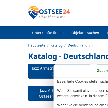
OSTSEE
24
Küste können wir.
Unterkünfte finden
Objektnr. suchen
Hauptseite
Katalog
Deutschland
J
Katalog - Deutschland 
Jazz Armstrong, Ostseeresort
Jaz
Zusti
Olpenitz
Essentielle Cookies stellen siche
Jazz Art's Penthouse,
Jaz
Wenn Sie damit einverstanden sin
Ostseeresort Olpenitz
weiterzuentwickeln. In diesem F
Wenn Sie die Verwendung aller Co