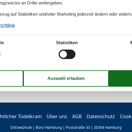
tingzwecke an Dritte weitergeben.
azz Miller, Ostseeresort
Olpenitz
Bezug auf Statistiken und/oder Marketing jederzeit ändern oder widerr
chtlinie
le
Statistiken
tlicher Tüdelkram
Über uns
AGB
Datenschutz
Cook
Ostsee24.de | Büro Hamburg | Poststraße 33 | 20354 Hamburg