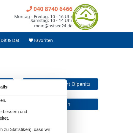
040 8740 6466
Montag - Freitag: 10 - 16 Uhr
Samstag: 10 - 14 Uhr
moin@ostsee24.de
Dit & Dat
Favoriten
rt
Jule, Ostseeresort Olpenitz
ails
ren.
Juliusruh
verbessern und
itet.
 zu Statistiken), dass wir
itz