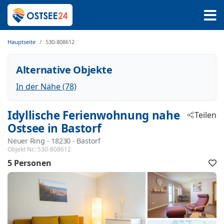
Hauptseite
530-808612
Alternative Objekte
In der Nähe (78)
Idyllische Ferienwohnung nahe
Teilen
Ostsee in Bastorf
Neuer Ring
 - 18230
 - Bastorf
Objekt Nr.:
530-808612
5 Personen
F
h