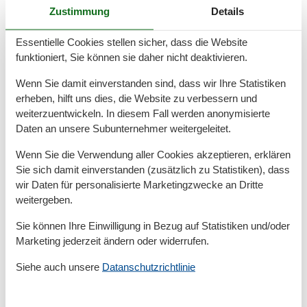
Gäste-WC sowie ein Sitzbereich im Garten runden das
Zustimmung
Details
Gesamtbild dieser Ferienwohnung ab.
Essentielle Cookies stellen sicher, dass die Website
BESONDERHEITEN
funktioniert, Sie können sie daher nicht deaktivieren.
Familien mit Kindern sind in dieser Wohnung herzlich
Wenn Sie damit einverstanden sind, dass wir Ihre Statistiken
willkommen! Ein Reisekinderbett und ein
erheben, hilft uns dies, die Website zu verbessern und
Kinderhochstuhl sind vorhanden. Bitte haben Sie
weiterzuentwickeln. In diesem Fall werden anonymisierte
Verständnis, dass in dieser Nichtraucherwohnung
Daten an unsere Subunternehmer weitergeleitet.
keine Haustiere erlaubt sind.
Wenn Sie die Verwendung aller Cookies akzeptieren, erklären
Sie sich damit einverstanden (zusätzlich zu Statistiken), dass
Der zur Wohnung gehörende Sitzbereich im Garten
wir Daten für personalisierte Marketingzwecke an Dritte
auf der Südseite des Hauses lädt zur Entspannung und
weitergeben.
Erholung ein. Ihren Pkw können Sie problemlos am
Haus oder im Carport parken. Hier befindet sich auch
Sie können Ihre Einwilligung in Bezug auf Statistiken und/oder
eine Ladesäule für Elektro-Fahrzeuge. In einem
Marketing jederzeit ändern oder widerrufen.
abschließbaren Schuppen können Sie Ihre Fahrräder
Siehe auch unsere
Datanschutzrichtlinie
unterbringen. Als Zusatzleistung steht Ihnen, ebenfalls
kostenfrei, eine Internetnutzung über WLAN zur
Verfügung, wobei gem. AGB keine Haftung bei