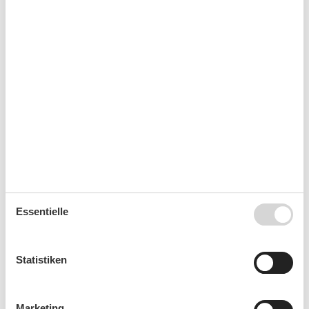
37
7
8
9
10
11
12
13
38
14
15
16
17
18
19
20
39
21
22
23
24
25
26
27
40
28
29
30
41
Oktober 2026
Mo
Di
Mi
Do
Fr
Sa
So
40
1
2
3
4
Essentielle
41
5
6
7
8
9
10
11
42
12
13
14
15
16
17
18
Statistiken
43
19
20
21
22
23
24
25
44
26
27
28
29
30
31
Marketing