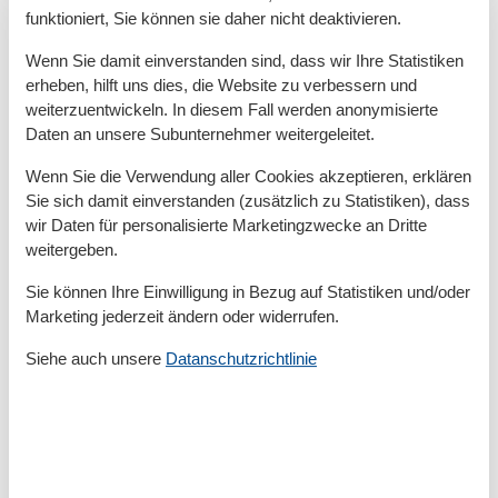
funktioniert, Sie können sie daher nicht deaktivieren.
Basic
Größe
120 m²
Wenn Sie damit einverstanden sind, dass wir Ihre Statistiken
Gästetoiletten
1
erheben, hilft uns dies, die Website zu verbessern und
Küchen
1
weiterzuentwickeln. In diesem Fall werden anonymisierte
Wohnzimmer
1
Daten an unsere Subunternehmer weitergeleitet.
Entfernung
Wenn Sie die Verwendung aller Cookies akzeptieren, erklären
Einkaufsmöglichkeit
600 m
Sie sich damit einverstanden (zusätzlich zu Statistiken), dass
Entfernung zum nächsten Hafen
2,3 km
wir Daten für personalisierte Marketingzwecke an Dritte
Entfernung zum nächsten Strand
2,4 km
weitergeben.
Entfernung zum Ortskern
600 m
Entfernung zur Ostsee
19 km
Sie können Ihre Einwilligung in Bezug auf Statistiken und/oder
Entfernung zur Schlei
600 m
Marketing jederzeit ändern oder widerrufen.
Küche
Siehe auch unsere
Datanschutzrichtlinie
Backofen
Gefrierfach
Geschirrspülmaschine
Herd (4 Kochfelder)
Küchenzeile
Kühlschrank