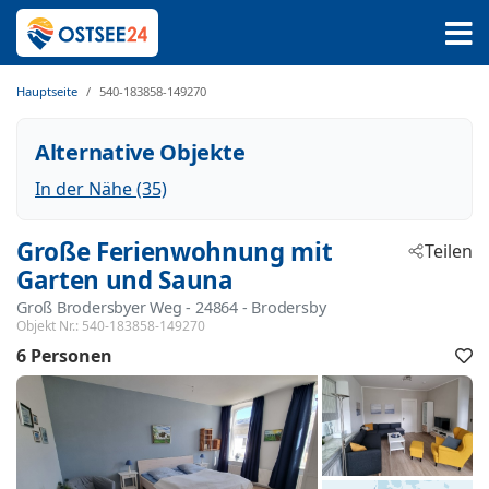
Hauptseite
540-183858-149270
Alternative Objekte
In der Nähe (35)
Große Ferienwohnung mit
Teilen
Garten und Sauna
Groß Brodersbyer Weg
 - 24864
 - Brodersby
Objekt Nr.:
540-183858-149270
6 Personen
F
h