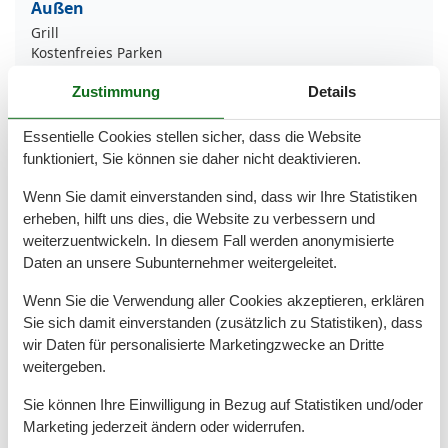
Außen
Grill
Kostenfreies Parken
Zustimmung
Details
Außenanlage
GARTEN
Essentielle Cookies stellen sicher, dass die Website
Gartenmöbel
PKW-Parkplatz
funktioniert, Sie können sie daher nicht deaktivieren.
Terrasse
Wenn Sie damit einverstanden sind, dass wir Ihre Statistiken
Terrassenmöbel
erheben, hilft uns dies, die Website zu verbessern und
Badezimmer
weiterzuentwickeln. In diesem Fall werden anonymisierte
Daten an unsere Subunternehmer weitergeleitet.
Bad/WC
Dusche
Wenn Sie die Verwendung aller Cookies akzeptieren, erklären
Dusche/WC
Sie sich damit einverstanden (zusätzlich zu Statistiken), dass
Basic
wir Daten für personalisierte Marketingzwecke an Dritte
weitergeben.
Größe
45 m²
Küchen
1
Sie können Ihre Einwilligung in Bezug auf Statistiken und/oder
Wohnzimmer
1
Marketing jederzeit ändern oder widerrufen.