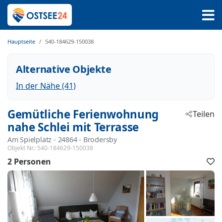
Hauptseite
540-184629-150038
Alternative Objekte
In der Nähe (41)
Gemütliche Ferienwohnung
Teilen
nahe Schlei mit Terrasse
Am Spielplatz
 - 24864
 - Brodersby
Objekt Nr.:
540-184629-150038
2 Personen
F
h