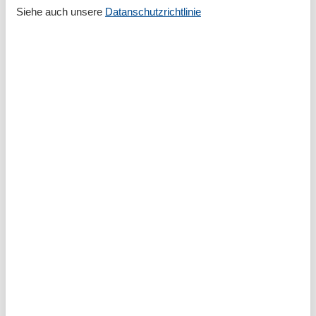
Entfernung
Siehe auch unsere
Datanschutzrichtlinie
Einkaufsmöglichkeit
190 m
Entfernung zum nächsten Hafen
11 km
Entfernung zum nächsten Strand
2 km
Entfernung zur Ostsee
15 km
Entfernung zur Schlei
1,5 km
Küche
Backofen
Herd (4 Kochfelder)
Kaffeemaschine
Küche
Küchenzeile
Kühlschrank
Mikrowelle
Lage
Ruhige Lage
Strandnah
Service
Bettwäsche inklusive