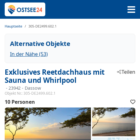
Hauptseite
305-DE2499.602.1
Alternative Objekte
In der Nähe (53)
Exklusives Reetdachhaus mit
Teilen
Sauna und Whirlpool
 - 23942
 - Dassow
Objekt Nr.:
305-DE2499.602.1
10 Personen
F
h