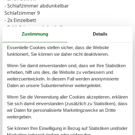
- Schlafzimmer abdunkelbar
Schlafzimmer 9
- 2x Einzelbett
- Schlafzimmer abdunkelbar
Zustimmung
Details
Badezimmer
Essentielle Cookies stellen sicher, dass die Website
Badezimmer 1
funktioniert, Sie können sie daher nicht deaktivieren.
- Dusche
- Badewanne
Wenn Sie damit einverstanden sind, dass wir Ihre Statistiken
- Waschbecken
erheben, hilft uns dies, die Website zu verbessern und
- Toilette
weiterzuentwickeln. In diesem Fall werden anonymisierte
- Föhn
Daten an unsere Subunternehmer weitergeleitet.
- Tageslicht
Wenn Sie die Verwendung aller Cookies akzeptieren, erklären
Badezimmer 3
Sie sich damit einverstanden (zusätzlich zu Statistiken), dass
- Dusche
wir Daten für personalisierte Marketingzwecke an Dritte
- Badewanne
weitergeben.
- Waschbecken
- Föhn
Sie können Ihre Einwilligung in Bezug auf Statistiken und/oder
Marketing jederzeit ändern oder widerrufen.