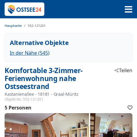
Hauptseite
552-121261
Alternative Objekte
In der Nähe (545)
Komfortable 3-Zimmer-
Teilen
Ferienwohnung nahe
Ostseestrand
Kastanienallee
 - 18181
 - Graal-Müritz
Objekt Nr.:
552-121261
5 Personen
F
h