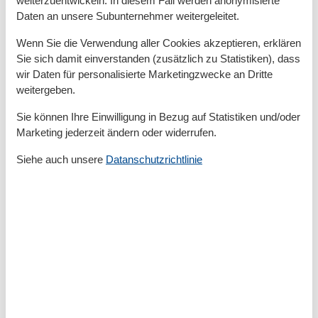
weiterzuentwickeln. In diesem Fall werden anonymisierte
Privater P-Platz
Daten an unsere Subunternehmer weitergeleitet.
Entfernung
Wenn Sie die Verwendung aller Cookies akzeptieren, erklären
Sie sich damit einverstanden (zusätzlich zu Statistiken), dass
Strandentfernung
600 m
wir Daten für personalisierte Marketingzwecke an Dritte
Küche
weitergeben.
Backofen
Sie können Ihre Einwilligung in Bezug auf Statistiken und/oder
Kaffeemaschine
Marketing jederzeit ändern oder widerrufen.
Küche
Kühlschrank
Siehe auch unsere
Datanschutzrichtlinie
Microwelle
Spülmaschine
Teller
Toaster
Wasserkocher
Unterkunft
Balkon
Betten
5
Doppelbetten
2
Einzelbetten
1