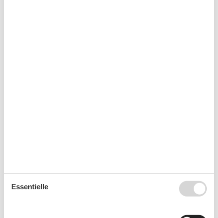
Ankunft
September 2026
Mo
Di
Mi
Do
Fr
Sa
So
36
1
2
3
4
5
6
37
7
8
9
10
11
12
13
38
14
15
16
17
18
19
20
39
21
22
23
24
25
26
27
40
28
29
30
Essentielle
41
Oktober 2026