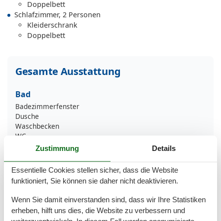
Doppelbett
Schlafzimmer, 2 Personen
Kleiderschrank
Doppelbett
Gesamte Ausstattung
Bad
Badezimmerfenster
Dusche
Waschbecken
WC
Zustimmung
Details
Basic
Kinder willkommen
Essentielle Cookies stellen sicher, dass die Website
Nichtraucher
funktioniert, Sie können sie daher nicht deaktivieren.
Quadratmeter
60 m²
Zimmer
3
Wenn Sie damit einverstanden sind, dass wir Ihre Statistiken
erheben, hilft uns dies, die Website zu verbessern und
Draußen