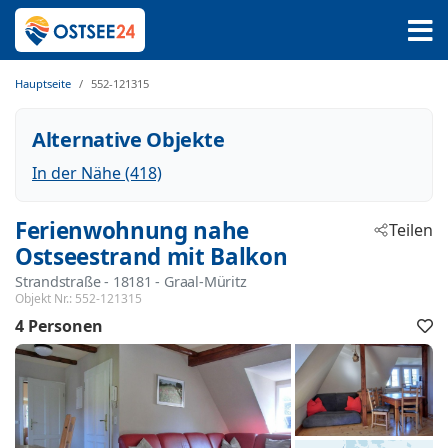
Hauptseite
552-121315
Alternative Objekte
In der Nähe (418)
Ferienwohnung nahe
Teilen
Ostseestrand mit Balkon
Strandstraße
 - 18181
 - Graal-Müritz
Objekt Nr.:
552-121315
4 Personen
F
h