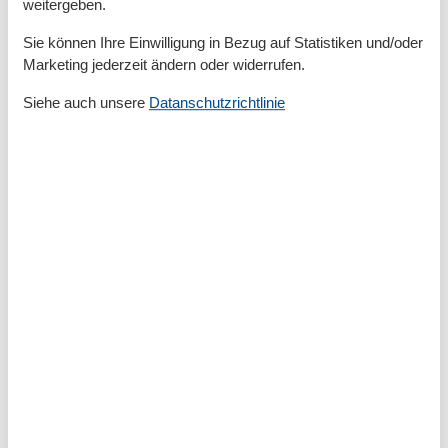
weitergeben.
Wasserkocher
Sie können Ihre Einwilligung in Bezug auf Statistiken und/oder
Unterkunft
Marketing jederzeit ändern oder widerrufen.
Balkon
Betten
4
Siehe auch unsere
Datanschutzrichtlinie
Doppelbetten
1
Esstisch
Heizung
Herd
Internet
Kleiderschrank
Rauchmelder
Schlafsofas
1
Sofa
Spiegel
TV
Warmes Wasser
WLAN
Kurzurlaub