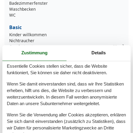
Badezimmerfenster
Waschbecken
WC
Basic
Kinder willkommen
Nichtraucher
Quadratmeter
60 m²
Zimmer
2
Zustimmung
Details
Draußen
Essentielle Cookies stellen sicher, dass die Website
Privater P-Platz
funktioniert, Sie können sie daher nicht deaktivieren.
Entfernung
Wenn Sie damit einverstanden sind, dass wir Ihre Statistiken
erheben, hilft uns dies, die Website zu verbessern und
Strandentfernung
200 m
weiterzuentwickeln. In diesem Fall werden anonymisierte
Küche
Daten an unsere Subunternehmer weitergeleitet.
Kaffeemaschine
Wenn Sie die Verwendung aller Cookies akzeptieren, erklären
Küche
Sie sich damit einverstanden (zusätzlich zu Statistiken), dass
Kühlschrank
wir Daten für personalisierte Marketingzwecke an Dritte
Toaster