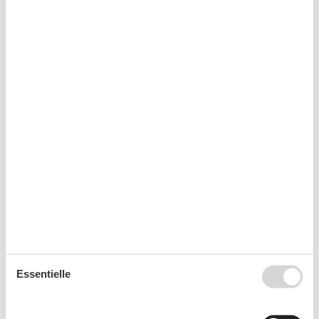
Ankunft
August 2026
Mo
Di
Mi
Do
Fr
Sa
So
31
1
2
32
3
4
5
6
7
8
9
33
10
11
12
13
14
15
16
34
17
18
19
20
21
22
23
35
24
25
26
27
28
29
30
Essentielle
36
31
September 2026