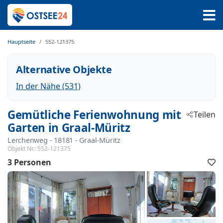
Hauptseite
552-121375
Alternative Objekte
In der Nähe (531)
Gemütliche Ferienwohnung mit
Teilen
Garten in Graal-Müritz
Lerchenweg
 - 18181
 - Graal-Müritz
Objekt Nr.:
552-121375
3 Personen
F
h