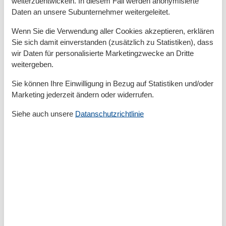
weiterzuentwickeln. In diesem Fall werden anonymisierte
Daten an unsere Subunternehmer weitergeleitet.
Entfernung
Strandentfernung
800 m
Wenn Sie die Verwendung aller Cookies akzeptieren, erklären
Sie sich damit einverstanden (zusätzlich zu Statistiken), dass
Küche
wir Daten für personalisierte Marketingzwecke an Dritte
Backofen
weitergeben.
Kaffeemaschine
Küche
Sie können Ihre Einwilligung in Bezug auf Statistiken und/oder
Kühlschrank
Marketing jederzeit ändern oder widerrufen.
Microwelle
Spülmaschine
Siehe auch unsere
Datanschutzrichtlinie
Teller
Toaster
Wasserkocher
Unterkunft
Betten
3
CD Gerät
Doppelbetten
1
Einzelbetten
1
Heizung
Herd