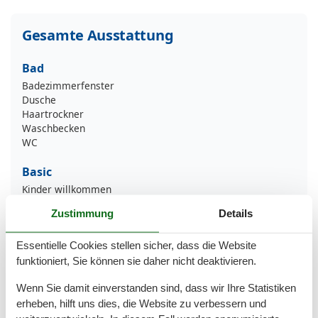
Gesamte Ausstattung
Bad
Badezimmerfenster
Dusche
Haartrockner
Waschbecken
WC
Basic
Kinder willkommen
Nichtraucher
Zustimmung
Details
Quadratmeter
50 m²
Zimmer
3
Essentielle Cookies stellen sicher, dass die Website
Draußen
funktioniert, Sie können sie daher nicht deaktivieren.
Garten
Wenn Sie damit einverstanden sind, dass wir Ihre Statistiken
Privater P-Platz
erheben, hilft uns dies, die Website zu verbessern und
Terrasse