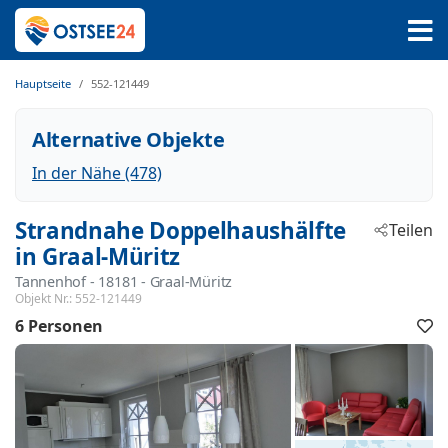
Hauptseite
552-121449
Alternative Objekte
In der Nähe (478)
Strandnahe Doppelhaushälfte
Teilen
in Graal-Müritz
Tannenhof
 - 18181
 - Graal-Müritz
Objekt Nr.:
552-121449
6 Personen
F
h