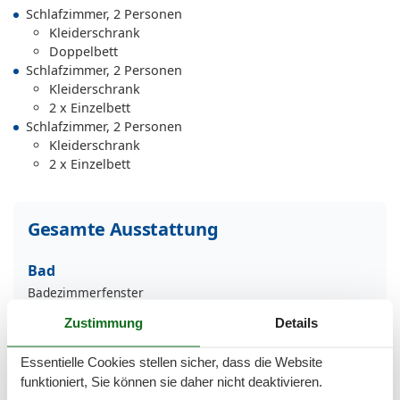
Schlafzimmer, 2 Personen
Kleiderschrank
Doppelbett
Schlafzimmer, 2 Personen
Kleiderschrank
2 x Einzelbett
Schlafzimmer, 2 Personen
Kleiderschrank
2 x Einzelbett
Gesamte Ausstattung
Bad
Badezimmerfenster
Dusche
Zustimmung
Details
Waschbecken
WC
Essentielle Cookies stellen sicher, dass die Website
Basic
funktioniert, Sie können sie daher nicht deaktivieren.