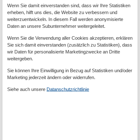
Kinder willkommen
Wenn Sie damit einverstanden sind, dass wir Ihre Statistiken
Nichtraucher
erheben, hilft uns dies, die Website zu verbessern und
Quadratmeter
94 m²
weiterzuentwickeln. In diesem Fall werden anonymisierte
Zimmer
5
Daten an unsere Subunternehmer weitergeleitet.
Draußen
Wenn Sie die Verwendung aller Cookies akzeptieren, erklären
Privater P-Platz
Sie sich damit einverstanden (zusätzlich zu Statistiken), dass
Terrasse
wir Daten für personalisierte Marketingzwecke an Dritte
weitergeben.
Entfernung
Strandentfernung
600 m
Sie können Ihre Einwilligung in Bezug auf Statistiken und/oder
Marketing jederzeit ändern oder widerrufen.
Küche
Backofen
Siehe auch unsere
Datanschutzrichtlinie
Kaffeemaschine
Küche
Kühlschrank
Microwelle
Spülmaschine
Teller
Toaster
Wasserkocher