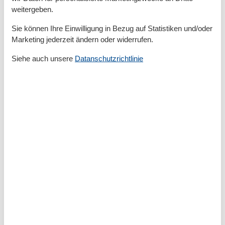
Kühlschrank
weitergeben.
Spülmaschine
Teller
Sie können Ihre Einwilligung in Bezug auf Statistiken und/oder
Toaster
Marketing jederzeit ändern oder widerrufen.
Wasserkocher
Siehe auch unsere
Datanschutzrichtlinie
Unterkunft
Betten
2
Doppelbetten
1
Heizung
Herd
HIFI
Internet
Kleiderschrank
Rauchmelder
TV
Warmes Wasser
Waschmaschine
WLAN
Wohnzimmer