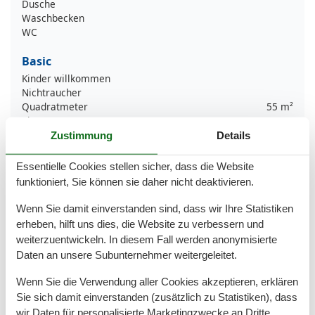
Dusche
Waschbecken
WC
Basic
Kinder willkommen
Nichtraucher
Quadratmeter
55 m²
Zimmer
2
Zustimmung
Details
Draußen
Essentielle Cookies stellen sicher, dass die Website
Privater P-Platz
Terrasse
funktioniert, Sie können sie daher nicht deaktivieren.
Wenn Sie damit einverstanden sind, dass wir Ihre Statistiken
Entfernung
erheben, hilft uns dies, die Website zu verbessern und
Strandentfernung
600 m
weiterzuentwickeln. In diesem Fall werden anonymisierte
Daten an unsere Subunternehmer weitergeleitet.
Küche
Backofen
Wenn Sie die Verwendung aller Cookies akzeptieren, erklären
Kaffeemaschine
Sie sich damit einverstanden (zusätzlich zu Statistiken), dass
Küche
wir Daten für personalisierte Marketingzwecke an Dritte