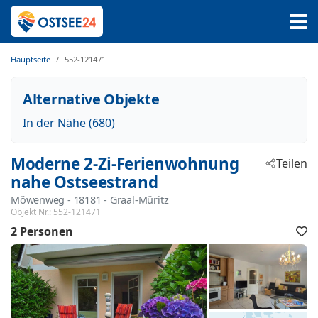
Hauptseite
552-121471
Alternative Objekte
In der Nähe (680)
Moderne 2-Zi-Ferienwohnung
Teilen
nahe Ostseestrand
Möwenweg
 - 18181
 - Graal-Müritz
Objekt Nr.:
552-121471
2 Personen
F
h