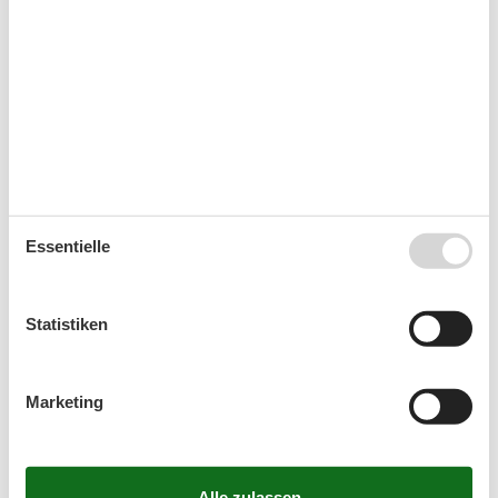
33
10
11
12
13
14
15
16
34
17
18
19
20
21
22
23
35
24
25
26
27
28
29
30
36
31
September 2026
Mo
Di
Mi
Do
Fr
Sa
So
Essentielle
36
1
2
3
4
5
6
37
7
8
9
10
11
12
13
Statistiken
38
14
15
16
17
18
19
20
39
21
22
23
24
25
26
27
Marketing
40
28
29
30
41