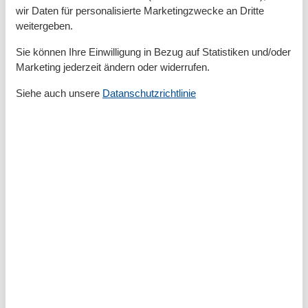
Teller
wir Daten für personalisierte Marketingzwecke an Dritte
Toaster
weitergeben.
Wasserkocher
Sie können Ihre Einwilligung in Bezug auf Statistiken und/oder
Unterkunft
Marketing jederzeit ändern oder widerrufen.
Aufzug
Siehe auch unsere
Datanschutzrichtlinie
Balkon
Betten
3
Doppelbetten
1
Esstisch
Heizung
Herd
Kleiderschrank
Lounge-Sitzgelegenheiten
Radio
Rauchmelder
Schlafsofas für eine Person
1
Sitzgelegenheiten im Esszimmer
Sofa
Spiegel
TV
Warmes Wasser