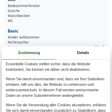
Badezimmerfenster
Dusche
Waschbecken
WC
Basic
Kinder willkommen
Nichtraucher
Quadratmeter
50 m²
Zimmer
2
Zustimmung
Details
Entfernung
Essentielle Cookies stellen sicher, dass die Website
Strandentfernung
400 m
funktioniert, Sie können sie daher nicht deaktivieren.
Küche
Wenn Sie damit einverstanden sind, dass wir Ihre Statistiken
erheben, hilft uns dies, die Website zu verbessern und
Backofen
weiterzuentwickeln. In diesem Fall werden anonymisierte
Kaffeemaschine
Küche
Daten an unsere Subunternehmer weitergeleitet.
Kühlschrank
Wenn Sie die Verwendung aller Cookies akzeptieren, erklären
Microwelle
Spülmaschine
Sie sich damit einverstanden (zusätzlich zu Statistiken), dass