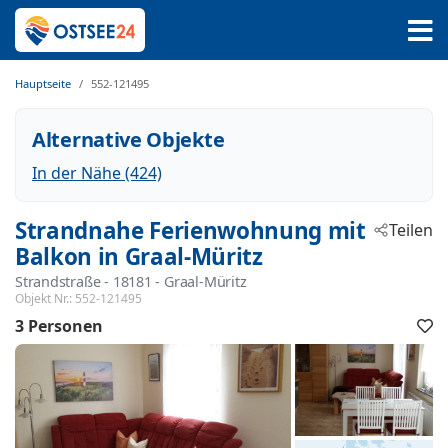
Hauptseite
552-121495
Alternative Objekte
In der Nähe (424)
Strandnahe Ferienwohnung mit
Teilen
Balkon in Graal-Müritz
Strandstraße
 - 18181
 - Graal-Müritz
Objekt Nr.:
552-121495
3 Personen
F
h