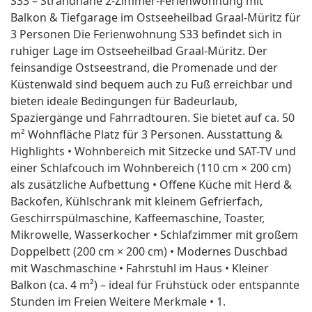
S33 – Strandnahe 2-Zimmer-Ferienwohnung mit
Balkon & Tiefgarage im Ostseeheilbad Graal-Müritz für
3 Personen Die Ferienwohnung S33 befindet sich in
ruhiger Lage im Ostseeheilbad Graal-Müritz. Der
feinsandige Ostseestrand, die Promenade und der
Küstenwald sind bequem auch zu Fuß erreichbar und
bieten ideale Bedingungen für Badeurlaub,
Spaziergänge und Fahrradtouren. Sie bietet auf ca. 50
m² Wohnfläche Platz für 3 Personen. Ausstattung &
Highlights • Wohnbereich mit Sitzecke und SAT-TV und
einer Schlafcouch im Wohnbereich (110 cm × 200 cm)
als zusätzliche Aufbettung • Offene Küche mit Herd &
Backofen, Kühlschrank mit kleinem Gefrierfach,
Geschirrspülmaschine, Kaffeemaschine, Toaster,
Mikrowelle, Wasserkocher • Schlafzimmer mit großem
Doppelbett (200 cm × 200 cm) • Modernes Duschbad
mit Waschmaschine • Fahrstuhl im Haus • Kleiner
Balkon (ca. 4 m²) – ideal für Frühstück oder entspannte
Stunden im Freien Weitere Merkmale • 1.