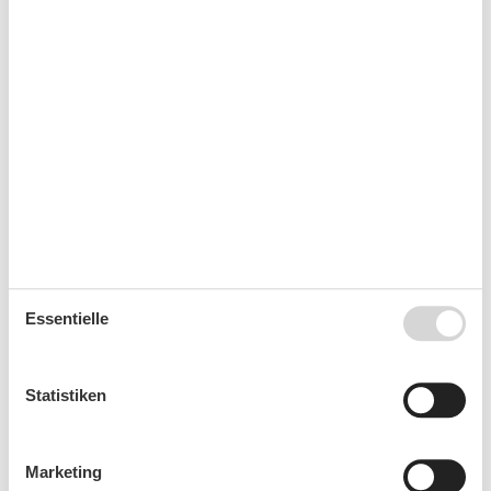
Mo
Di
Mi
Do
Fr
Sa
So
31
1
2
32
3
4
5
6
7
8
9
33
10
11
12
13
14
15
16
34
17
18
19
20
21
22
23
35
24
25
26
27
28
29
30
36
31
September 2026
Essentielle
Mo
Di
Mi
Do
Fr
Sa
So
36
1
2
3
4
5
6
Statistiken
37
7
8
9
10
11
12
13
38
14
15
16
17
18
19
20
Marketing