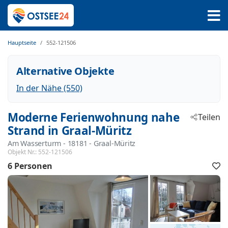
Hauptseite
552-121506
Alternative Objekte
In der Nähe (550)
Moderne Ferienwohnung nahe
Teilen
Strand in Graal-Müritz
Am Wasserturm
 - 18181
 - Graal-Müritz
Objekt Nr.:
552-121506
6 Personen
F
h