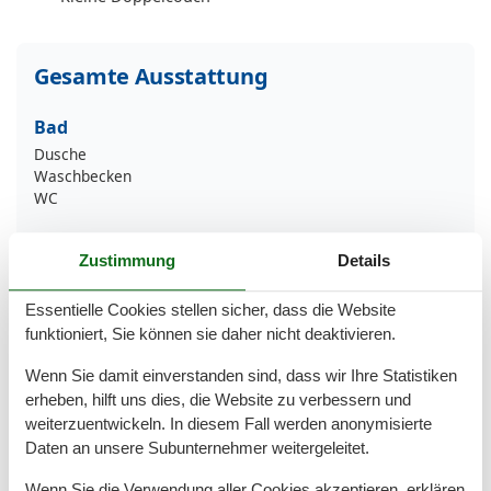
Gesamte Ausstattung
Bad
Dusche
Waschbecken
WC
Basic
Zustimmung
Details
Kinder willkommen
Nichtraucher
Essentielle Cookies stellen sicher, dass die Website
Quadratmeter
77 m²
funktioniert, Sie können sie daher nicht deaktivieren.
Zimmer
4
Wenn Sie damit einverstanden sind, dass wir Ihre Statistiken
Draußen
erheben, hilft uns dies, die Website zu verbessern und
Privater P-Platz
weiterzuentwickeln. In diesem Fall werden anonymisierte
Daten an unsere Subunternehmer weitergeleitet.
Entfernung
Strandentfernung
600 m
Wenn Sie die Verwendung aller Cookies akzeptieren, erklären