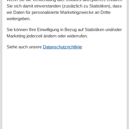
Sie sich damit einverstanden (zusätzlich zu Statistiken), dass
Küche
wir Daten für personalisierte Marketingzwecke an Dritte
Backofen
weitergeben.
Kaffeemaschine
Küche
Sie können Ihre Einwilligung in Bezug auf Statistiken und/oder
Kühlschrank
Marketing jederzeit ändern oder widerrufen.
Spülmaschine
Toaster
Siehe auch unsere
Datanschutzrichtlinie
Wasserkocher
Unterkunft
Balkon
Betten
6
Doppelbetten
1
Einzelbetten
1
Heizung
Herd
Kleiderschrank
Radio
Rauchmelder
Schlafsofas
1
Schlafsofas für eine Person
1