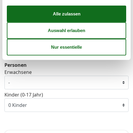
44
26
27
28
29
30
31
45
Frei
Nicht frei
Ankunft möglich
Dauer
Personen
Erwachsene
Kinder (0-17 Jahr)