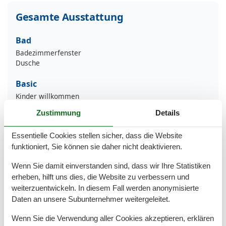
Gesamte Ausstattung
Bad
Badezimmerfenster
Dusche
Basic
Kinder willkommen
Nichtraucher
Zustimmung
Details
Quadratmeter
50 m²
Zimmer
2
Essentielle Cookies stellen sicher, dass die Website
Draußen
funktioniert, Sie können sie daher nicht deaktivieren.
Privater P-Platz
Wenn Sie damit einverstanden sind, dass wir Ihre Statistiken
Terrasse
erheben, hilft uns dies, die Website zu verbessern und
weiterzuentwickeln. In diesem Fall werden anonymisierte
Entfernung
Daten an unsere Subunternehmer weitergeleitet.
Strandentfernung
600 m
Wenn Sie die Verwendung aller Cookies akzeptieren, erklären
Küche