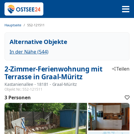
Hauptseite
552-121511
Alternative Objekte
In der Nähe (544)
2-Zimmer-Ferienwohnung mit
Teilen
Terrasse in Graal-Müritz
Kastanienallee
 - 18181
 - Graal-Müritz
Objekt Nr.:
552-121511
3 Personen
F
h