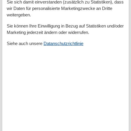
Sie sich damit einverstanden (zusätzlich zu Statistiken), dass
Backofen
wir Daten für personalisierte Marketingzwecke an Dritte
Kaffeemaschine
weitergeben.
Küche
Kühlschrank
Sie können Ihre Einwilligung in Bezug auf Statistiken und/oder
Microwelle
Marketing jederzeit ändern oder widerrufen.
Spülmaschine
Toaster
Siehe auch unsere
Datanschutzrichtlinie
Wasserkocher
Unterkunft
Allergikerfreundlich
Betten
3
Doppelbetten
1
Heizung
Herd
Internet
Kleiderschrank
Radio
Rauchmelder
Schlafsofas für eine Person
1
TV
Waschmaschine