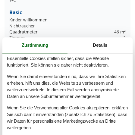
Basic
Kinder willkommen
Nichtraucher
Quadratmeter
46 m²
Zimmer
2
Zustimmung
Details
Draußen
Privater P-Platz
Essentielle Cookies stellen sicher, dass die Website
funktioniert, Sie können sie daher nicht deaktivieren.
Entfernung
Wenn Sie damit einverstanden sind, dass wir Ihre Statistiken
Strandentfernung
300 m
erheben, hilft uns dies, die Website zu verbessern und
Küche
weiterzuentwickeln. In diesem Fall werden anonymisierte
Daten an unsere Subunternehmer weitergeleitet.
Backofen
Kaffeemaschine
Wenn Sie die Verwendung aller Cookies akzeptieren, erklären
Küche
Sie sich damit einverstanden (zusätzlich zu Statistiken), dass
Kühlschrank
wir Daten für personalisierte Marketingzwecke an Dritte
Toaster
Wasserkocher
weitergeben.