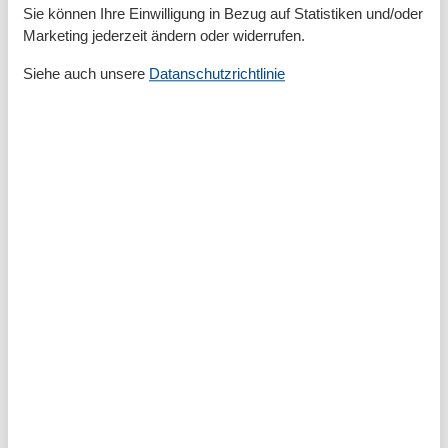
Sie können Ihre Einwilligung in Bezug auf Statistiken und/oder
Unterkunft
Marketing jederzeit ändern oder widerrufen.
Aufzug
Balkon
Siehe auch unsere
Datanschutzrichtlinie
Betten
3
Doppelbetten
1
Heizung
Herd
Kleiderschrank
Rauchmelder
Schlafsofas für eine Person
1
TV
Warmes Wasser
Waschmaschine
WLAN
Kurzurlaub
Es besteht eine begrenzte Möglichkeit das ganze Jahr
einen Kurzurlaub zu machen, typischerweise