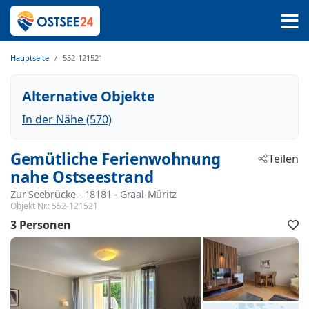
Hauptseite
552-121521
Alternative Objekte
In der Nähe (570)
Gemütliche Ferienwohnung
Teilen
nahe Ostseestrand
Zur Seebrücke
 - 18181
 - Graal-Müritz
Objekt Nr.:
552-121521
3 Personen
F
h