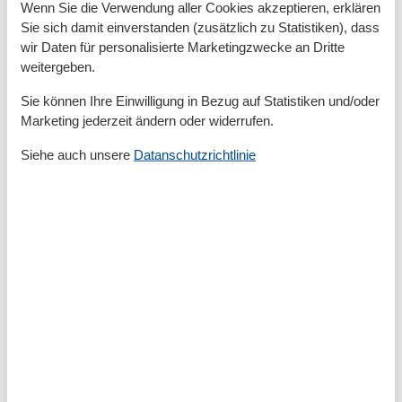
Wenn Sie die Verwendung aller Cookies akzeptieren, erklären
Privater P-Platz
Sie sich damit einverstanden (zusätzlich zu Statistiken), dass
Sonnenschirm
wir Daten für personalisierte Marketingzwecke an Dritte
Terrasse
weitergeben.
Küche
Sie können Ihre Einwilligung in Bezug auf Statistiken und/oder
Backofen
Marketing jederzeit ändern oder widerrufen.
Kaffeemaschine
Küche
Siehe auch unsere
Datanschutzrichtlinie
Kühlschrank
Microwelle
Spülmaschine
Toaster
Wasserkocher
Unterkunft
Betten
3
Fußbodenheizung
Heizung
Herd
Kleiderschrank
Radio
Rauchmelder