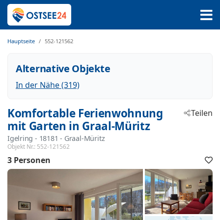
Hauptseite
552-121562
Alternative Objekte
In der Nähe (319)
Komfortable Ferienwohnung
Teilen
mit Garten in Graal-Müritz
Igelring
 - 18181
 - Graal-Müritz
Objekt Nr.:
552-121562
3 Personen
F
h