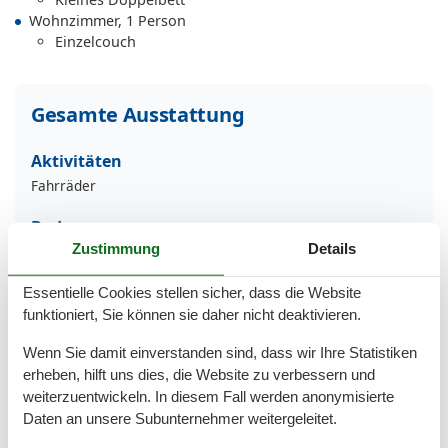
Wohnzimmer, 1 Person
Einzelcouch
Gesamte Ausstattung
Aktivitäten
Fahrräder
Bad
Zustimmung
Details
Dusche
WC
Essentielle Cookies stellen sicher, dass die Website
Basic
funktioniert, Sie können sie daher nicht deaktivieren.
Kinder willkommen
Wenn Sie damit einverstanden sind, dass wir Ihre Statistiken
Nichtraucher
erheben, hilft uns dies, die Website zu verbessern und
Quadratmeter
45 m²
weiterzuentwickeln. In diesem Fall werden anonymisierte
Zimmer
2
Daten an unsere Subunternehmer weitergeleitet.
Draußen