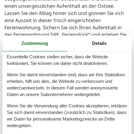
einen unvergesslichen Aufenthalt an der Ostsee.
Lassen Sie den Alltag hinter sich und gönnen Sie sich
eine Auszeit in dieser frisch eingerichteten
Ferienwohnung. Sichern Sie sich Ihren Aufenthalt in
der Ferienwohnung S49 „Ferienglück“ und erleben Sie
die Schönheit von Graal-Müritz hautnah. Wir freuen
Zustimmung
Details
uns darauf, Sie in unserer Unterkunft willkommen zu
heißen. - Nichtraucherwohnung, Tiere auf Anfrage
Essentielle Cookies stellen sicher, dass die Website
Bitte berücksichtigen Sie, dass Buchungen bei Anreise
funktioniert, Sie können sie daher nicht deaktivieren.
am gleichen Tag bis spätestens 17:00 Uhr erfolgen
Wenn Sie damit einverstanden sind, dass wir Ihre Statistiken
sollten!
erheben, hilft uns dies, die Website zu verbessern und
weiterzuentwickeln. In diesem Fall werden anonymisierte
Raumaufteilung
Daten an unsere Subunternehmer weitergeleitet.
Schlafzimmer, 2 Personen
Wenn Sie die Verwendung aller Cookies akzeptieren, erklären
Kleiderschrank
Sie sich damit einverstanden (zusätzlich zu Statistiken), dass
Kleines Doppelbett
wir Daten für personalisierte Marketingzwecke an Dritte
Wohnzimmer, 2 Personen
weitergeben.
Kleiderschrank