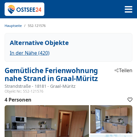
Hauptseite
552-121576
Alternative Objekte
In der Nähe (420)
Gemütliche Ferienwohnung
Teilen
nahe Strand in Graal-Müritz
Strandstraße
 - 18181
 - Graal-Müritz
Objekt Nr.:
552-121576
4 Personen
F
h