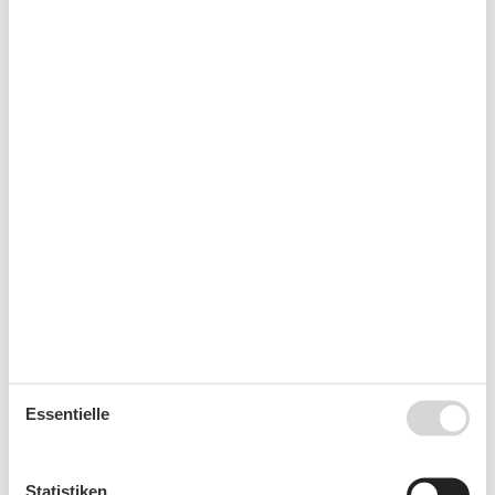
TV
Warmes Wasser
Waschmaschine
Kurzurlaub
Es besteht eine begrenzte Möglichkeit das ganze Jahr
einen Kurzurlaub zu machen, typischerweise
außerhalb der Hochsaison.
Kalender
Ankunft
Essentielle
September 2026
Statistiken