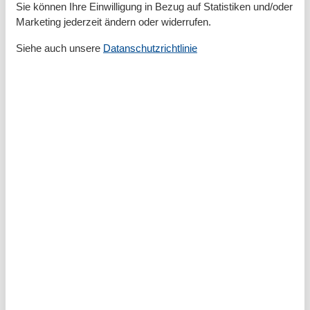
Kleine Doppelcouch
Sie können Ihre Einwilligung in Bezug auf Statistiken und/oder
Marketing jederzeit ändern oder widerrufen.
Siehe auch unsere
Datanschutzrichtlinie
Gesamte Ausstattung
Bad
Dusche
Waschbecken
WC
Basic
Kinder willkommen
Nichtraucher
Quadratmeter
40 m²
Zimmer
2
Draußen
Privater P-Platz
Entfernung