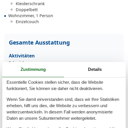
Kleiderschrank
Doppelbett
Wohnzimmer, 1 Person
Einzelcouch
Gesamte Ausstattung
Aktivitäten
Fahrräder
Zustimmung
Details
Bad
Dusche
Essentielle Cookies stellen sicher, dass die Website
Waschbecken
funktioniert, Sie können sie daher nicht deaktivieren.
WC
Wenn Sie damit einverstanden sind, dass wir Ihre Statistiken
Basic
erheben, hilft uns dies, die Website zu verbessern und
Kinder willkommen
weiterzuentwickeln. In diesem Fall werden anonymisierte
Nichtraucher
Daten an unsere Subunternehmer weitergeleitet.
Quadratmeter
45 m²