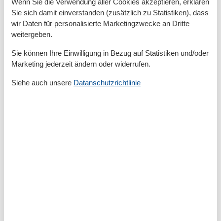
Zimmer
2
Wenn Sie die Verwendung aller Cookies akzeptieren, erklären
Sie sich damit einverstanden (zusätzlich zu Statistiken), dass
Draußen
wir Daten für personalisierte Marketingzwecke an Dritte
Privater P-Platz
weitergeben.
Terrasse
Sie können Ihre Einwilligung in Bezug auf Statistiken und/oder
Entfernung
Marketing jederzeit ändern oder widerrufen.
Strandentfernung
1 m
Siehe auch unsere
Datanschutzrichtlinie
Küche
Kaffeemaschine
Küche
Kühlschrank
Microwelle
Spülmaschine
Toaster
Wasserkocher
Unterkunft
Betten
3
Doppelbetten
1
Fußbodenheizung