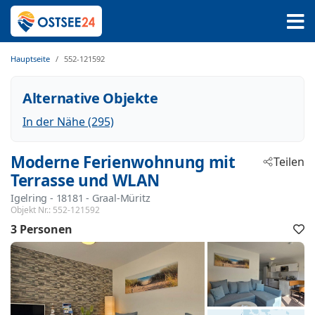
Hauptseite
552-121592
Alternative Objekte
In der Nähe (295)
Moderne Ferienwohnung mit
Teilen
Terrasse und WLAN
Igelring
 - 18181
 - Graal-Müritz
Objekt Nr.:
552-121592
3 Personen
F
h