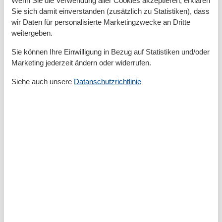
Microwelle
Spülmaschine
Sie sich damit einverstanden (zusätzlich zu Statistiken), dass
Teller
wir Daten für personalisierte Marketingzwecke an Dritte
Toaster
weitergeben.
Wasserkocher
Sie können Ihre Einwilligung in Bezug auf Statistiken und/oder
Unterkunft
Marketing jederzeit ändern oder widerrufen.
Betten
4
Siehe auch unsere
Datanschutzrichtlinie
Doppelbetten
1
Esstisch
Gartenaussicht
Heizung
Herd
Internet
Kleiderschrank
Lounge-Sitzgelegenheiten
Radio
Rauchmelder
Schlafsofas
1
Sitzgelegenheiten im Esszimmer
Sofa
Spiegel
TV