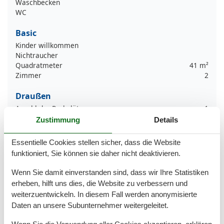
Waschbecken
WC
Basic
Kinder willkommen
Nichtraucher
Quadratmeter
41 m²
Zimmer
2
Draußen
Anzahl der Parkplätze
1
Privater P-Platz
Zustimmung
Details
Terrasse
Essentielle Cookies stellen sicher, dass die Website
Entfernung
funktioniert, Sie können sie daher nicht deaktivieren.
Strandentfernung
300 m
Wenn Sie damit einverstanden sind, dass wir Ihre Statistiken
Küche
erheben, hilft uns dies, die Website zu verbessern und
Kaffeemaschine
weiterzuentwickeln. In diesem Fall werden anonymisierte
Küche
Daten an unsere Subunternehmer weitergeleitet.
Kühlschrank
Wenn Sie die Verwendung aller Cookies akzeptieren, erklären