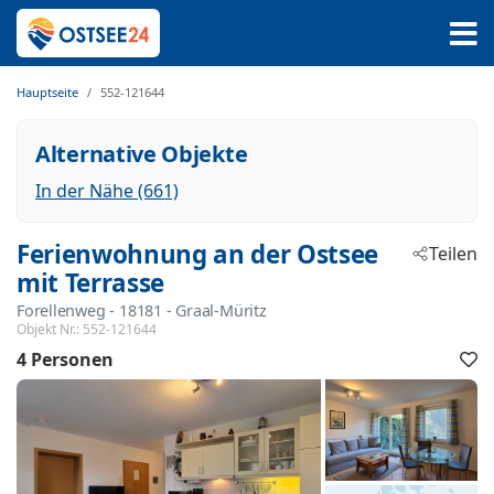
Hauptseite
552-121644
Alternative Objekte
In der Nähe (661)
Ferienwohnung an der Ostsee
Teilen
mit Terrasse
Forellenweg
 - 18181
 - Graal-Müritz
Objekt Nr.:
552-121644
4 Personen
F
h