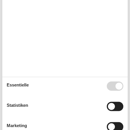
Mo
Di
Mi
Do
Fr
Sa
So
31
1
2
32
3
4
5
6
7
8
9
33
10
11
12
13
14
15
16
34
17
18
19
20
21
22
23
35
24
25
26
27
28
29
30
36
31
September 2026
Essentielle
Mo
Di
Mi
Do
Fr
Sa
So
36
1
2
3
4
5
6
Statistiken
37
7
8
9
10
11
12
13
38
14
15
16
17
18
19
20
Marketing