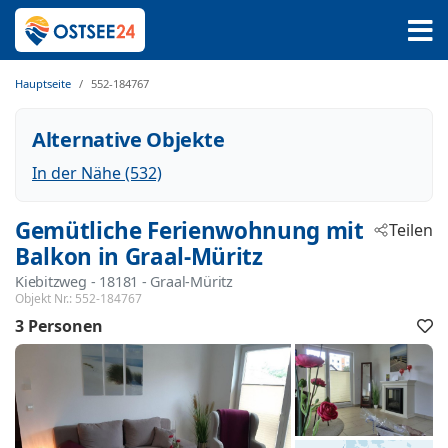
Hauptseite
552-184767
Alternative Objekte
In der Nähe (532)
Gemütliche Ferienwohnung mit
Teilen
Balkon in Graal-Müritz
Kiebitzweg
 - 18181
 - Graal-Müritz
Objekt Nr.:
552-184767
3 Personen
F
h