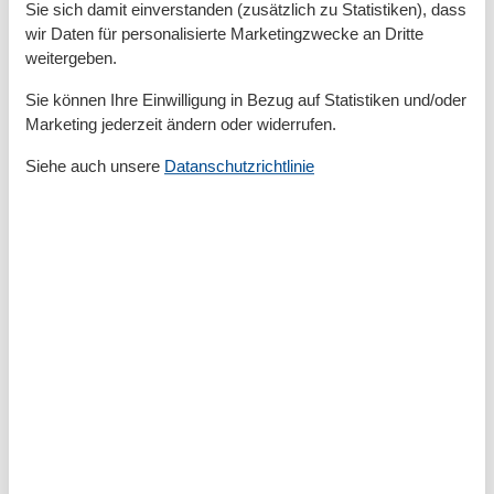
Küche
Sie sich damit einverstanden (zusätzlich zu Statistiken), dass
Kühlschrank
wir Daten für personalisierte Marketingzwecke an Dritte
Spülmaschine
weitergeben.
Teller
Toaster
Sie können Ihre Einwilligung in Bezug auf Statistiken und/oder
Wasserkocher
Marketing jederzeit ändern oder widerrufen.
Unterkunft
Siehe auch unsere
Datanschutzrichtlinie
Balkon
Betten
3
Heizung
Herd
Internet
Kamin
Kingsize-Betten
1
Kleiderschrank
Mülleimer
Rauchmelder
Schlafsofas für eine Person
1
Schminkspiegel
TV
Warmes Wasser