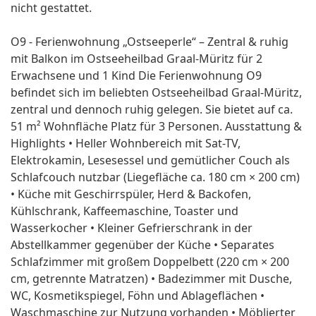
nicht gestattet.
O9 - Ferienwohnung „Ostseeperle“ – Zentral & ruhig
mit Balkon im Ostseeheilbad Graal-Müritz für 2
Erwachsene und 1 Kind Die Ferienwohnung O9
befindet sich im beliebten Ostseeheilbad Graal-Müritz,
zentral und dennoch ruhig gelegen. Sie bietet auf ca.
51 m² Wohnfläche Platz für 3 Personen. Ausstattung &
Highlights • Heller Wohnbereich mit Sat-TV,
Elektrokamin, Lesesessel und gemütlicher Couch als
Schlafcouch nutzbar (Liegefläche ca. 180 cm × 200 cm)
• Küche mit Geschirrspüler, Herd & Backofen,
Kühlschrank, Kaffeemaschine, Toaster und
Wasserkocher • Kleiner Gefrierschrank in der
Abstellkammer gegenüber der Küche • Separates
Schlafzimmer mit großem Doppelbett (220 cm × 200
cm, getrennte Matratzen) • Badezimmer mit Dusche,
WC, Kosmetikspiegel, Föhn und Ablageflächen •
Waschmaschine zur Nutzung vorhanden • Möblierter