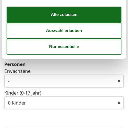
44
26
27
28
29
30
31
45
Frei
Nicht frei
Ankunft möglich
Dauer
Personen
Erwachsene
Kinder (0-17 Jahr)