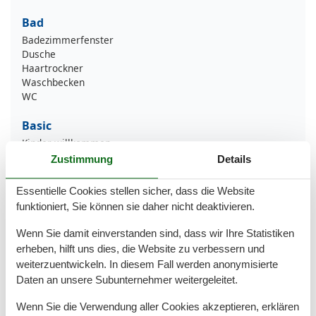
Bad
Badezimmerfenster
Dusche
Haartrockner
Waschbecken
WC
Basic
Kinder willkommen
Nichtraucher
Zustimmung
Details
Quadratmeter
52 m²
Zimmer
2
Essentielle Cookies stellen sicher, dass die Website
funktioniert, Sie können sie daher nicht deaktivieren.
Draußen
Privater P-Platz
Wenn Sie damit einverstanden sind, dass wir Ihre Statistiken
erheben, hilft uns dies, die Website zu verbessern und
Küche
weiterzuentwickeln. In diesem Fall werden anonymisierte
Backofen
Daten an unsere Subunternehmer weitergeleitet.
Gefrierfach
Kaffeemaschine
Wenn Sie die Verwendung aller Cookies akzeptieren, erklären