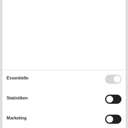
36
1
2
3
4
5
6
37
7
8
9
10
11
12
13
38
14
15
16
17
18
19
20
39
21
22
23
24
25
26
27
40
28
29
30
41
Oktober 2026
Essentielle
Mo
Di
Mi
Do
Fr
Sa
So
40
1
2
3
4
Statistiken
41
5
6
7
8
9
10
11
42
12
13
14
15
16
17
18
Marketing
43
19
20
21
22
23
24
25