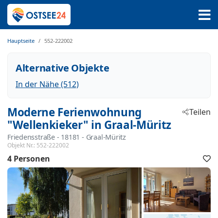
Hauptseite
552-222002
Alternative Objekte
In der Nähe (512)
Moderne Ferienwohnung
Teilen
"Wellenkieker" in Graal-Müritz
Friedensstraße
 - 18181
 - Graal-Müritz
Objekt Nr.:
552-222002
4 Personen
F
h