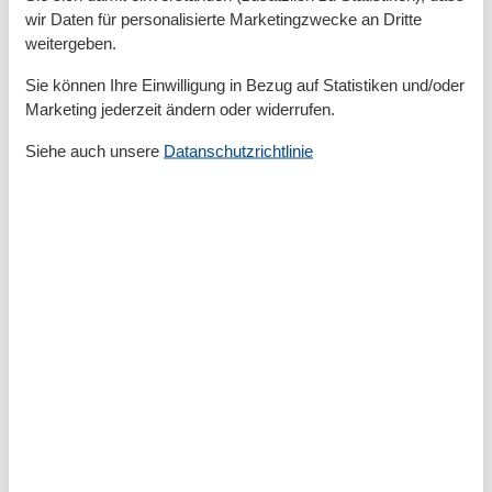
Gefrierfach
wir Daten für personalisierte Marketingzwecke an Dritte
Kaffeemaschine
weitergeben.
Küche
Kühlschrank
Sie können Ihre Einwilligung in Bezug auf Statistiken und/oder
Microwelle
Marketing jederzeit ändern oder widerrufen.
Spülmaschine
Teller
Siehe auch unsere
Datanschutzrichtlinie
Toaster
Wasserkocher
Unterkunft
Aufzug
Balkon
Betten
4
Doppelbetten
1
Einzelbetten
2
Fliegengitter
Heizung
Herd
Internet
Kleiderschrank
Radio