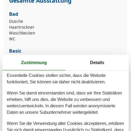
Gesamte Ausstattung
Bad
Dusche
Haartrockner
Waschbecken
WC
Basic
Kinder willkommen
Zustimmung
Details
Nichtraucher
Quadratmeter
57 m²
Essentielle Cookies stellen sicher, dass die Website
Zimmer
3
funktioniert, Sie können sie daher nicht deaktivieren.
Draußen
Wenn Sie damit einverstanden sind, dass wir Ihre Statistiken
Gartenmöbel
erheben, hilft uns dies, die Website zu verbessern und
Privater P-Platz
weiterzuentwickeln. In diesem Fall werden anonymisierte
Sonnenschirm
Daten an unsere Subunternehmer weitergeleitet.
Küche
Wenn Sie die Verwendung aller Cookies akzeptieren, erklären
Backofen
Sie sich damit einverstanden (zusätzlich zu Statistiken), dass