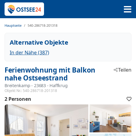
Hauptseite
540-286718-201318
Alternative Objekte
In der Nähe (387)
Ferienwohnung mit Balkon
Teilen
nahe Ostseestrand
Breitenkamp
 - 23683
 - Haffkrug
Objekt Nr.:
540-286718-201318
2 Personen
F
h