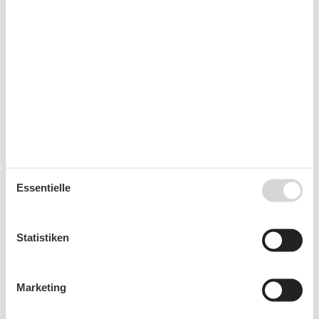
36
31
September 2026
Mo
Di
Mi
Do
Fr
Sa
So
36
1
2
3
4
5
6
37
7
8
9
10
11
12
13
38
14
15
16
17
18
19
20
39
21
22
23
24
25
26
27
Essentielle
40
28
29
30
41
Statistiken
Frei
Nicht frei
Ankunft möglich
Marketing
Dauer