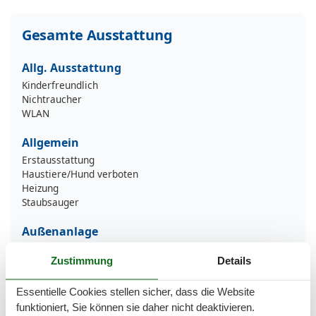
Gesamte Ausstattung
Allg. Ausstattung
Kinderfreundlich
Nichtraucher
WLAN
Allgemein
Erstausstattung
Haustiere/Hund verboten
Heizung
Staubsauger
Außenanlage
Außenstellplatz
Zustimmung
Details
Balkon / Loggia
Gartenmöbel
PKW-Parkplatz
Essentielle Cookies stellen sicher, dass die Website
funktioniert, Sie können sie daher nicht deaktivieren.