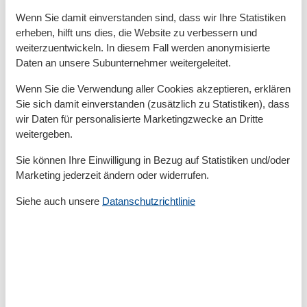
Badezimmerausstattung
Wenn Sie damit einverstanden sind, dass wir Ihre Statistiken
Bad/WC
erheben, hilft uns dies, die Website zu verbessern und
weiterzuentwickeln. In diesem Fall werden anonymisierte
Basic
Daten an unsere Subunternehmer weitergeleitet.
Größe
43 m²
Küchen
1
Wenn Sie die Verwendung aller Cookies akzeptieren, erklären
Wohnzimmer/Schlafzimmer
1
Sie sich damit einverstanden (zusätzlich zu Statistiken), dass
wir Daten für personalisierte Marketingzwecke an Dritte
Küche
weitergeben.
Geschirrspülmaschine
Küche
Sie können Ihre Einwilligung in Bezug auf Statistiken und/oder
Mikrowelle
Marketing jederzeit ändern oder widerrufen.
Küchenausstattung
Siehe auch unsere
Datanschutzrichtlinie
Backofen
Kaffeemaschine
Kühlschrank
Toaster
Wasserkocher
Lage