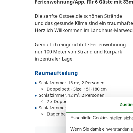
Ferienwohnung/App. für 6 Gäste mit 83m² 
Die sanfte Ostsee,die schönen Strände
und das gesunde Klima sind ein traumhaftes
Herzlich Willkommen im Landhaus-Marwede
Gemütlich eingerichtete Ferienwohnung
nur 100 Meter von Strand und Kurpark
in zentraler Lage!
Raumaufteilung
Schlafzimmer, 16 m², 2 Personen
Doppelbett - Size: 151-180 cm
Schlafzimmer, 12 m², 2 Personen
2 x Doppelbett - Size: 151-180 cm
Zusti
Schlafzimmer, 4 m², 2 Personen
Etagenbett - variable size
Essentielle Cookies stellen siche
Wenn Sie damit einverstanden sin