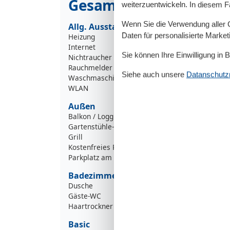
Gesamte Ausstattung
weiterzuentwickeln. In diesem F
Wenn Sie die Verwendung aller Co
Allg. Ausstattung
Daten für personalisierte Marke
Heizung
Internet
Sie können Ihre Einwilligung in 
Nichtraucher
Rauchmelder
Siehe auch unsere
Datanschutzri
Waschmaschine
WLAN
Außen
Balkon / Loggia
Gartenstühle-/liegen
Grill
Kostenfreies Parken
Parkplatz am Objekt
Badezimmer
Dusche
Gäste-WC
Haartrockner
Basic