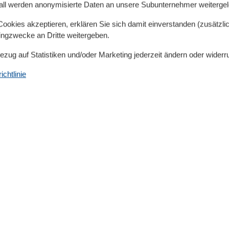
all werden anonymisierte Daten an unsere Subunternehmer weitergele
okies akzeptieren, erklären Sie sich damit einverstanden (zusätzlich
Lage
tingzwecke an Dritte weitergeben.
Strand-Urlaub
Zentrale Lage
Bezug auf Statistiken und/oder Marketing jederzeit ändern oder widerr
Nachhaltigkeit
chtlinie
Einsatz von Solaranlagen
Energieeffiziente LED-Lampen (mind. 80%)
Handtücher mehrmals verwendbar
Kein Einwegbesteck oder -geschirr
Mülltrennung
Unterkunft ist ohne Auto zu erreichen
Öffentliche Verkehrsmittel fußläufig (weniger als
500m)
Service
Bettwäsche inkl.
Handtücher inkl.
Urlaubsthemen
Angeln
Der Golf