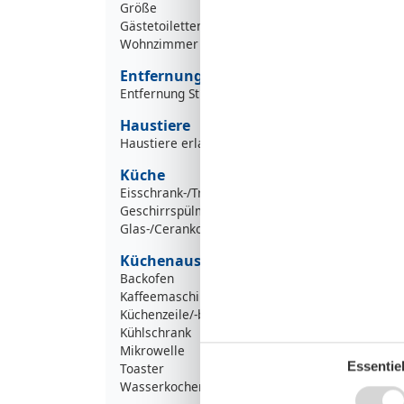
Größe
Gästetoiletten
Wohnzimmer
Entfernung
Entfernung Strand 0-100m
Haustiere
Haustiere erlaubt
Küche
Eisschrank-/Truhe
Geschirrspülmaschine
Glas-/Cerankochfeld
Küchenausstattung
Backofen
Kaffeemaschine
Küchenzeile/-block
Kühlschrank
Mikrowelle
Essentiel
Toaster
Wasserkocher