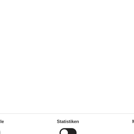
83 m²
Radfahren
1
Wandern
1
Wohn-/Schlafbereich
Kinderbett
Kinderhochstuhl
Wohnzimmer
TV
Zielgruppe
Die Familie
Einzel
Senioren
le
Statistiken