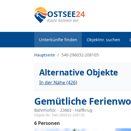
OSTSEE
24
Küste können wir.
Unterkünfte finden
Objektnr. suchen
Hauptseite
540-296032-208105
Alternative Objekte
In der Nähe (426)
Gemütliche Ferienwo
Bahnhofstr.
 - 23683
 - Haffkrug
Objekt Nr.:
540-296032-208105
6 Personen