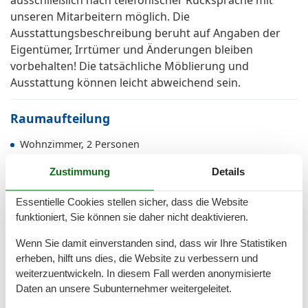
ausschließlich nach telefonischer Rücksprache mit
unseren Mitarbeitern möglich. Die
Ausstattungsbeschreibung beruht auf Angaben der
Eigentümer, Irrtümer und Änderungen bleiben
vorbehalten! Die tatsächliche Möblierung und
Ausstattung können leicht abweichend sein.
Raumaufteilung
Wohnzimmer, 2 Personen
Verdunklungsvorhänge, Kleiderschrank
Zustimmung
Details
Doppelbett
Essentielle Cookies stellen sicher, dass die Website
funktioniert, Sie können sie daher nicht deaktivieren.
Gesamte Ausstattung
Wenn Sie damit einverstanden sind, dass wir Ihre Statistiken
Aktivitäten
erheben, hilft uns dies, die Website zu verbessern und
Angeln
weiterzuentwickeln. In diesem Fall werden anonymisierte
Fitnesstraining
Daten an unsere Subunternehmer weitergeleitet.
Golf