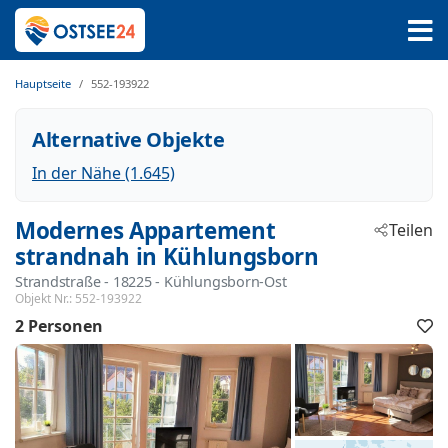
Hauptseite
552-193922
Alternative Objekte
In der Nähe (1.645)
Modernes Appartement
Teilen
strandnah in Kühlungsborn
Strandstraße
 - 18225
 - Kühlungsborn-Ost
Objekt Nr.:
552-193922
2 Personen
F
h