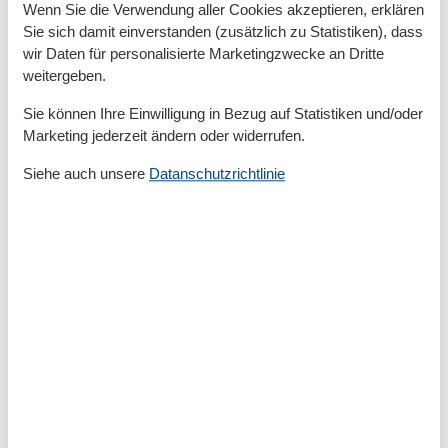
Joggen
Wenn Sie die Verwendung aller Cookies akzeptieren, erklären
Kutschenfahrten
Sie sich damit einverstanden (zusätzlich zu Statistiken), dass
Minigolf
wir Daten für personalisierte Marketingzwecke an Dritte
Mountainbiking
weitergeben.
Nordic Walking
Radfahren
Sie können Ihre Einwilligung in Bezug auf Statistiken und/oder
Reiten
Marketing jederzeit ändern oder widerrufen.
Schwimmen
Segeln
Siehe auch unsere
Datanschutzrichtlinie
Sportliche Aktivitäten
Surfen
Tauchen
Tennis
Wandern
Wassersport
Bad
Anzahl der Duschen
1
Badezimmerfenster
Dusche
Waschbecken
WC