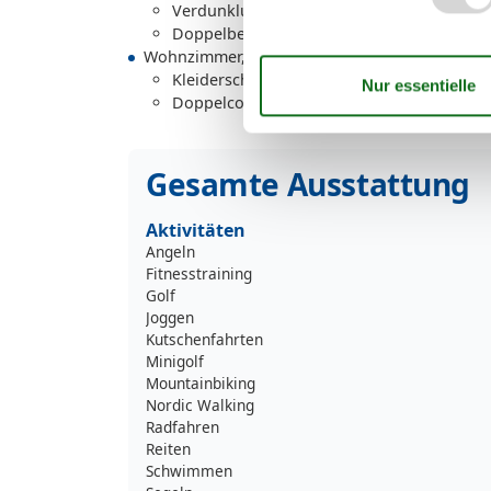
Verdunklungsvorhänge, Kleiderschrank
Doppelbett
Wohnzimmer, 2 Personen
Kleiderschrank
Doppelcouch
Gesamte Ausstattung
Aktivitäten
Angeln
Fitnesstraining
Golf
Joggen
Kutschenfahrten
Minigolf
Mountainbiking
Nordic Walking
Radfahren
Reiten
Schwimmen