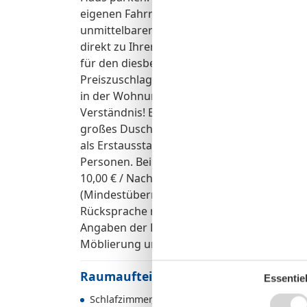
eigenen Fahrräder mitbringen, können Sie d
unmittelbarer Nähe Ihrer Wohnanlage miet
direkt zu Ihrer Urlaubsunterkunft geliefert
für den diesbezüglich erhöhten Reinigung
Preiszuschlag erhoben (siehe Preise). Das 
in der Wohnung nicht gestattet, bitte benutz
Verständnis! Ein Wäschepaket (komplette B
großes Duschtuch, zwei Handtücher, ein Du
als Erstausstattung dazu gebucht werden. 
Personen. Bei Nutzung mit mehr Personen is
10,00 € / Nacht zu beachten. Abweichunge
(Mindestübernachtungen / lückenlose Buchu
Rücksprache mit unseren Mitarbeitern mög
Angaben der Eigentümer, Irrtümer und Ände
Möblierung und Ausstattung können leicht
Raumaufteilung
Essentiel
Schlafzimmer, 2 Personen