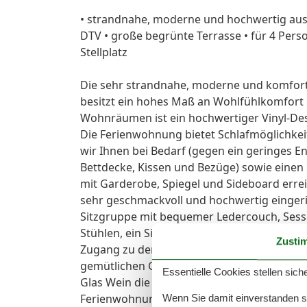
• strandnahe, moderne und hochwertig aus
DTV • große begrünte Terrasse • für 4 Pers
Stellplatz
Die sehr strandnahe, moderne und komfort
besitzt ein hohes Maß an Wohlfühlkomfort 
Wohnräumen ist ein hochwertiger Vinyl-Desig
Die Ferienwohnung bietet Schlafmöglichkeit
wir Ihnen bei Bedarf (gegen ein geringes En
Bettdecke, Kissen und Bezüge) sowie eine
mit Garderobe, Spiegel und Sideboard erre
sehr geschmackvoll und hochwertig eingeri
Sitzgruppe mit bequemer Ledercouch, Sesse
Stühlen, ein Sideboard sowie verschiedene
Zusti
Zugang zu der ca. 10 m² großen, sonnigen 
gemütlichen Gartenmöbeln - hier sitzen Si
Essentielle Cookies stellen siche
Glas Wein die lauen Sommernächte genießen
Ferienwohnung 2 Flatscreen-TV-Geräte, eine
Wenn Sie damit einverstanden sin