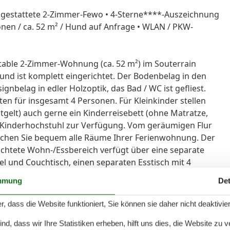
gestattete 2-Zimmer-Fewo • 4-Sterne****-Auszeichnung
onen / ca. 52 m² / Hund auf Anfrage • WLAN / PKW-
able 2-Zimmer-Wohnung (ca. 52 m²) im Souterrain
und ist komplett eingerichtet. Der Bodenbelag in den
nbelag in edler Holzoptik, das Bad / WC ist gefliest.
en für insgesamt 4 Personen. Für Kleinkinder stellen
tgelt) auch gerne ein Kinderreisebett (ohne Matratze,
n Kinderhochstuhl zur Verfügung. Vom geräumigen Flur
ichen Sie bequem alle Räume Ihrer Ferienwohnung. Der
chtete Wohn-/Essbereich verfügt über eine separate
l und Couchtisch, einen separaten Esstisch mit 4
 Regale. Vom Wohnbereich aus haben Sie direkten
mmung
Det
und begrünten Terrasse (nach Süden ausgerichtet) mit
e entspannt und gemütlich und können bei einem guten
r, dass die Website funktioniert, Sie können sie daher nicht deaktivie
 …! Zu Ihrer Unterhaltung stehen Ihnen in der
 Stereo-Anlage mit Radio und CD-Player, ein DVD-Player,
d, dass wir Ihre Statistiken erheben, hilft uns dies, die Website zu 