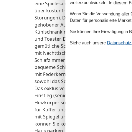
weiterzuentwickeln. In diesem F
eine Spielesammlung sowie zahlreiche Büc
über kostenfreies WLAN (ohne Gewähr - gem
Wenn Sie die Verwendung aller Co
Störungen). Die offene und moderne Küche b
Daten für personalisierte Marke
gehobener Ausstattung mit 4-Zonen-Ceran-
Kühlschrank mit Gefrierfach, Geschirrspül
Sie können Ihre Einwilligung in 
und Toaster. Die Küche ist mit Geschirr, Gl
Siehe auch unsere
Datanschutzri
gemütliche Schlafbereich ist mit einem beq
mit Nachttischlampen sowie einem geräumi
Schlafzimmer steht Ihnen ebenfalls ein zusä
bequeme Schlafmöglichkeit für eine weitere
mit Federkernmatratze (ca. 1,60 m breit) 
sowohl das Schlafzimmer wie auch das Wo
Das exklusive und modern gestaltete Badez
Einstieg (seniorenfreundlich!), Waschbecke
Heizkörper sowie ausreichend Ablagemögli
für Koffer und Gepäck zur Wohnung. Ihre 
mit Spiegel und Kommode im geräumigen E
können Sie kostenfrei auf einem zu Ihrer 
Haus parken. Ihre Fahrräder können Sie auf