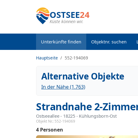
OSTSEE
24
Küste können wir.
Unterkünfte finden
Objektnr. suchen
Hauptseite
552-194069
Alternative Objekte
In der Nähe (1.763)
Strandnahe 2-Zimmer
Ostseeallee
 - 18225
 - Kühlungsborn-Ost
Objekt Nr.:
552-194069
4 Personen