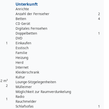
Unterkunft
Anrichte
Anzahl der Fernseher
2
Betten
4
CD Gerät
Digitales Fernsehen
Doppelbetten
1
DVD
1
Einkaufen
Esstisch
Familie
Heizung
Herd
Internet
Kleiderschrank
Kultur
52 m²
Lounge-Sitzgelegenheiten
2
Mülleimer
Möglichkeit zur Raumverdunkelung
Radio
1
Rauchmelder
Schlafsofas
1