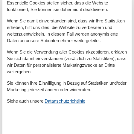
Essentielle Cookies stellen sicher, dass die Website
Umliegende einrichtungen
funktioniert, Sie können sie daher nicht deaktivieren.
Garage
Wenn Sie damit einverstanden sind, dass wir Ihre Statistiken
Parkplatz
erheben, hilft uns dies, die Website zu verbessern und
weiterzuentwickeln. In diesem Fall werden anonymisierte
Unterkünfte
Daten an unsere Subunternehmer weitergeleitet.
Nichtraucherhaus
Wenn Sie die Verwendung aller Cookies akzeptieren, erklären
Sie sich damit einverstanden (zusätzlich zu Statistiken), dass
Kurzurlaub
wir Daten für personalisierte Marketingzwecke an Dritte
weitergeben.
Es besteht eine begrenzte Möglichkeit das ganze Jahr
Sie können Ihre Einwilligung in Bezug auf Statistiken und/oder
einen Kurzurlaub zu machen, typischerweise
Marketing jederzeit ändern oder widerrufen.
außerhalb der Hochsaison.
Siehe auch unsere
Datanschutzrichtlinie
Kalender
Ankunft