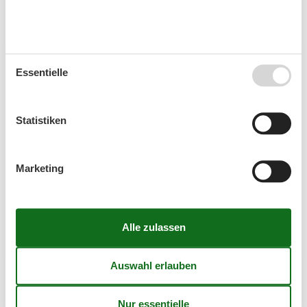
(4,2)
Essentielle
7 Übernachtungen
Ab
EUR
720,-
4
Personen
Statistiken
Kalender anzeigen
Marketing
Bitte beachten
Ankunftszeit wurde nicht ausgewählt.
Es wurden keine Personen ausgewählt.
Vertrags- und Mietbedingungen
Externe Bewertungen