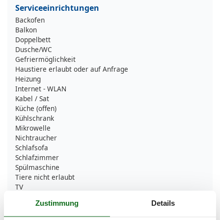
Serviceeinrichtungen
Backofen
Balkon
Doppelbett
Dusche/WC
Gefriermöglichkeit
Haustiere erlaubt oder auf Anfrage
Heizung
Internet - WLAN
Kabel / Sat
Küche (offen)
Kühlschrank
Mikrowelle
Nichtraucher
Schlafsofa
Schlafzimmer
Spülmaschine
Tiere nicht erlaubt
TV
TV - Flachbild
Zustimmung
Details
Waschmaschine
Wäschetrockner