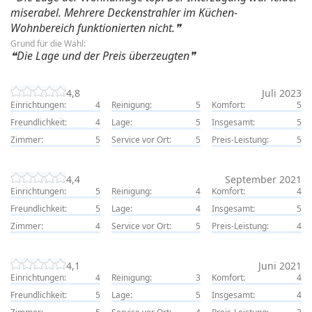
miserabel. Mehrere Deckenstrahler im Küchen-
Wohnbereich funktionierten nicht.
Grund für die Wahl:
Die Lage und der Preis überzeugten
4,8
Juli 2023
Einrichtungen:
4
Reinigung:
5
Komfort:
5
Freundlichkeit:
4
Lage:
5
Insgesamt:
5
Zimmer:
5
Service vor Ort:
5
Preis-Leistung:
5
4,4
September 2021
Einrichtungen:
5
Reinigung:
4
Komfort:
4
Freundlichkeit:
5
Lage:
4
Insgesamt:
5
Zimmer:
4
Service vor Ort:
5
Preis-Leistung:
4
4,1
Juni 2021
Einrichtungen:
4
Reinigung:
3
Komfort:
4
Freundlichkeit:
5
Lage:
5
Insgesamt:
4