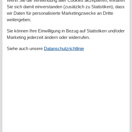
Wenn Sie die Verwendung aller Cookies akzeptieren, erklären
Kühlschrank
Sie sich damit einverstanden (zusätzlich zu Statistiken), dass
Meerblick
wir Daten für personalisierte Marketingzwecke an Dritte
Mehrere Schlafzimmer
weitergeben.
Mikrowelle
Nichtraucher
Sie können Ihre Einwilligung in Bezug auf Statistiken und/oder
Sauna
Marketing jederzeit ändern oder widerrufen.
SEEBLICK
Spülmaschine
Siehe auch unsere
Datanschutzrichtlinie
Tiere nicht erlaubt
TV
Waschmaschine
Wäschetrockner
Umliegende einrichtungen
Parkplatz
Tiefgarage
Unterkünfte
Fahrradraum abschließbar
Fahrstuhl/Aufzug
Internet im öff. Bereich
Nichtraucherhaus