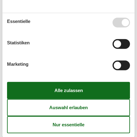
41
Essentielle
Frei
Nicht frei
Ankunft möglich
Dauer
Statistiken
Personen
Marketing
Personen
(4,4)
7 Übernachtungen
Ab
EUR
1.089,-