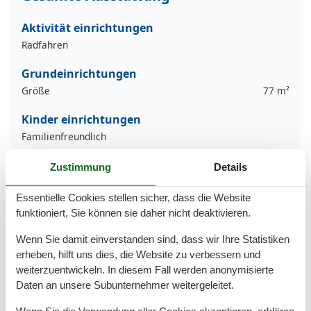
Aktivität einrichtungen
Radfahren
Grundeinrichtungen
Größe
77 m²
Kinder einrichtungen
Familienfreundlich
Serviceeinrichtungen
Zustimmung
Details
Backofen
Balkon
Essentielle Cookies stellen sicher, dass die Website
Doppelbett
funktioniert, Sie können sie daher nicht deaktivieren.
Dusche/WC
Haustiere erlaubt oder auf Anfrage
Wenn Sie damit einverstanden sind, dass wir Ihre Statistiken
Heizung
erheben, hilft uns dies, die Website zu verbessern und
Hochstuhl
weiterzuentwickeln. In diesem Fall werden anonymisierte
Internet - WLAN
Daten an unsere Subunternehmer weitergeleitet.
Kabel / Sat
Küche (offen)