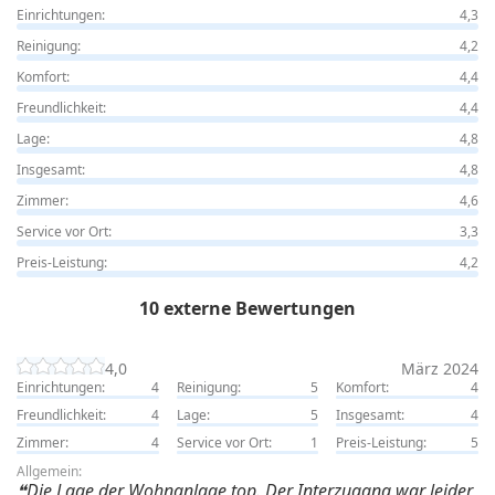
Einrichtungen:
4,3
Reinigung:
4,2
Komfort:
4,4
Freundlichkeit:
4,4
Lage:
4,8
Insgesamt:
4,8
Zimmer:
4,6
Service vor Ort:
3,3
Preis-Leistung:
4,2
10 externe Bewertungen
4,0
März 2024
Einrichtungen:
4
Reinigung:
5
Komfort:
4
Freundlichkeit:
4
Lage:
5
Insgesamt:
4
Zimmer:
4
Service vor Ort:
1
Preis-Leistung:
5
Allgemein:
Die Lage der Wohnanlage top. Der Interzugang war leider