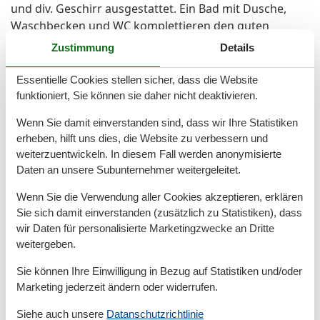
und div. Geschirr ausgestattet. Ein Bad mit Dusche,
Waschbecken und WC komplettieren den guten
Gesamteindruck der Wohnung.
Zustimmung
Details
Im Haus gibt es einen Fahrstuhl. Im Kellerbereich
befindet sich ein Raum mit Waschmaschine und
Essentielle Cookies stellen sicher, dass die Website
Trockner. Diese können gegen Gebühr genutzt
funktioniert, Sie können sie daher nicht deaktivieren.
werden.
Wenn Sie damit einverstanden sind, dass wir Ihre Statistiken
erheben, hilft uns dies, die Website zu verbessern und
weiterzuentwickeln. In diesem Fall werden anonymisierte
Gesamte Ausstattung
Daten an unsere Subunternehmer weitergeleitet.
Entfernungen
Wenn Sie die Verwendung aller Cookies akzeptieren, erklären
Sie sich damit einverstanden (zusätzlich zu Statistiken), dass
Zum Strand
200 m
wir Daten für personalisierte Marketingzwecke an Dritte
Grundeinrichtungen
weitergeben.
Baujahr
1997
Sie können Ihre Einwilligung in Bezug auf Statistiken und/oder
Größe
62 m²
Marketing jederzeit ändern oder widerrufen.
Jahr renoviert
2019
Siehe auch unsere
Datanschutzrichtlinie