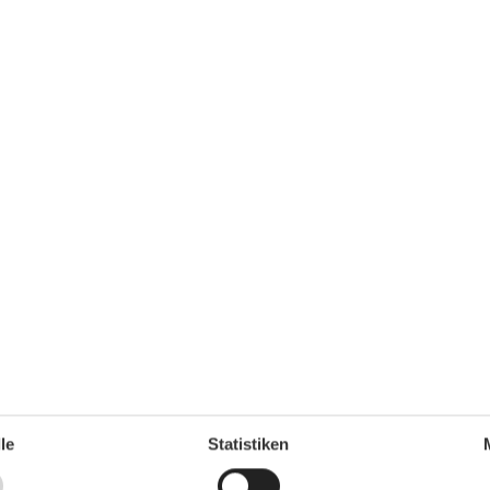
Küche (Pantry/Mini)
Kühlschrank
Meerblick
Mikrowelle
Nichtraucher
Rauchmelder
Schlafzimmer
SEEBLICK
Seife
Spülmaschine
Tiere nicht erlaubt
Toaster
Toilettenpapier
TV
Wasserkocher
Umliegende einrichtungen
Fahrradunterstellmöglichkeit
Parkplatz
le
Statistiken
Unterkünfte
EC-Karten