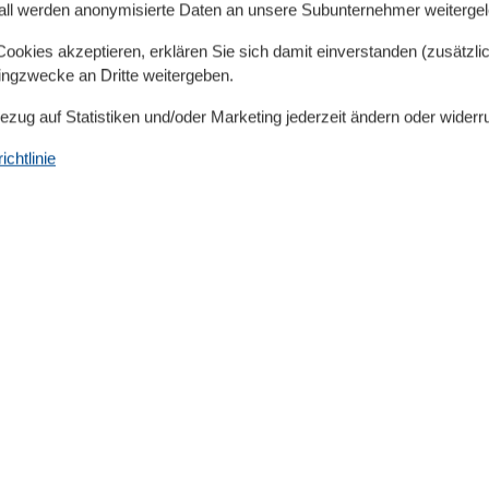
all werden anonymisierte Daten an unsere Subunternehmer weitergele
kon hat man einen wunderbaren Blick auf den Baltic-
tt und ein Kleiderschrank. Die Küchenzeile wurde
okies akzeptieren, erklären Sie sich damit einverstanden (zusätzlich
hrank, Kaffeemaschine, Zweiplattenkochfeld, Toaster,
tingzwecke an Dritte weitergeben.
. Das Bad mit Dusche und WC komplettiert die
Bezug auf Statistiken und/oder Marketing jederzeit ändern oder widerr
chtlinie
Serviceeinrichtungen
Balkon
Bettwäsche
Brötchenservice
Doppelbett
Dusche/WC
Handtücher
Heizung
20 m
Haartrockner
Internet - WLAN
Kabel / Sat
50 m²
Kaffeemaschine