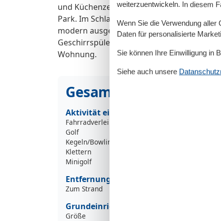
weiterzuentwickeln. In diesem F
und Küchenzeile ausgestattet. Vom Ost-Bal
Park. Im Schlafzimmer stehen ein Doppelbe
Wenn Sie die Verwendung aller Co
modern ausgestattet mit Mikrowelle, Kühlsc
Daten für personalisierte Marke
Geschirrspüler, Wasserkocher und Geschirr
Sie können Ihre Einwilligung in 
Wohnung.
Siehe auch unsere
Datanschutzri
Gesamte Ausstattung
Aktivität einrichtungen
Fahrradverleih
Golf
Kegeln/Bowling
Klettern
Minigolf
Entfernungen
Zum Strand
1
Grundeinrichtungen
Größe