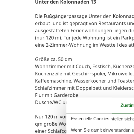
Unter den Kolonnaden 13
Die Fußgängerpassage Unter den Kolonnade
erbaut und ist geprägt von Restaurants u
ausgestatteten Ferienwohnungen liegen dir
(nur 120 m). Für jede Wohnung ist ein Par
eine 2-Zimmer-Wohnung im Westteil des at
Größe ca. 50 qm
Wohnzimmer mit Couch, Esstisch, Küchenzei
Küchenzeile mit Geschirrspüler, Mikrowelle,
Kaffeemaschine, Wasserkocher und Toaster
Schlafzimmer mit Doppelbett und Kleiders
Flur mit Garderobe
Dusche/WC und Balkon
Zusti
Nur 120 m vom Strand wohnen Sie in einer
Essentielle Cookies stellen siche
qm große Wohnung liegt in der ersten Eta
Wenn Sie damit einverstanden sin
einer Schlafcouch, Couchtisch, Anrichte, Reg