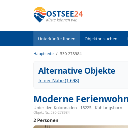
OSTSEE
24
Küste können wir.
Unterkünfte finden
Objektnr. suchen
Hauptseite
530-278984
Alternative Objekte
In der Nähe (1.698)
Moderne Ferienwohnu
Unter den Kolonnaden
 - 18225
 - Kühlungsborn
Objekt Nr.:
530-278984
2 Personen