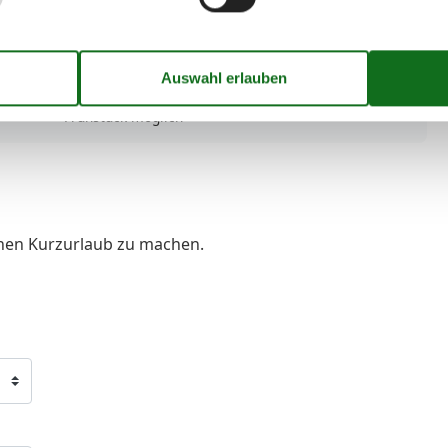
Internet im öff. Bereich
Nichtraucherhaus
Wäscheservice
Verpflegungsmöglichkeiten
Brötchenservice
Frühstück möglich
inen Kurzurlaub zu machen.