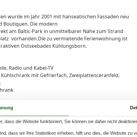
n wurde im Jahr 2001 mit hanseatischen Fassaden neu
nd Boutiquen. Die modern
ekt am Baltic-Park in unmittelbarer Nähe zum Strand
kplatz vorhanden.Die zu vermietende Ferienwohnung ist
traktiven Ostseebades Kühlungsborn.
le, Radio und Kabel-TV
 Kühlschrank mit Gefrierfach, Zweiplattenceranfeld,
.
chrank
mmung
Det
 modern eingerichteten 2-Raum-Ferienwohnung. Die 45
r, dass die Website funktioniert, Sie können sie daher nicht deaktivie
ge über der Einkaufspassage. Das Wohnzimmer ist mit
d, dass wir Ihre Statistiken erheben, hilft uns dies, die Website zu 
al, Kabel-TV, Radio, Essbereich (Esstisch und 4 Stühle)