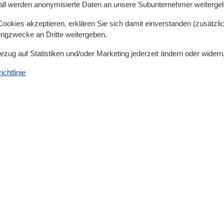
beutel, Spülmittel etc.) sind in einer
all werden anonymisierte Daten an unsere Subunternehmer weitergele
us aber selbst zu besorgen.
okies akzeptieren, erklären Sie sich damit einverstanden (zusätzlich
tingzwecke an Dritte weitergeben.
ersonen
Bezug auf Statistiken und/oder Marketing jederzeit ändern oder widerr
chtlinie
,80m Höhe,max. Breite 1,90m
. Traglast 2 t, Duplexparker)
ühr)
e!
Haus!
währ)
ackröhre, Mikrowelle, Kühlschrank mit
x2.00m, durchgehender Topper) und Kleiderschrank,TV
 1,40m) und Kleiderschrank, TV