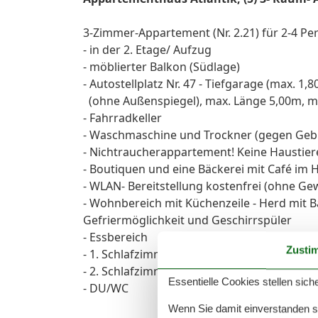
3-Zimmer-Appartement (Nr. 2.21) für 2-4 P
- in der 2. Etage/ Aufzug
- möblierter Balkon (Südlage)
- Autostellplatz Nr. 47 - Tiefgarage (max. 1
(ohne Außenspiegel), max. Länge 5,00m, max
- Fahrradkeller
- Waschmaschine und Trockner (gegen Geb
- Nichtraucherappartement! Keine Haustier
- Boutiquen und eine Bäckerei mit Café im 
- WLAN- Bereitstellung kostenfrei (ohne Ge
- Wohnbereich mit Küchenzeile - Herd mit B
Gefriermöglichkeit und Geschirrspüler
- Essbereich
Zusti
- 1. Schlafzimmer mit Doppelbett (1.80 x 2
- 2. Schlafzimmer mit Boxspringbett (1.40 m
Essentielle Cookies stellen siche
- DU/WC
Wenn Sie damit einverstanden sin