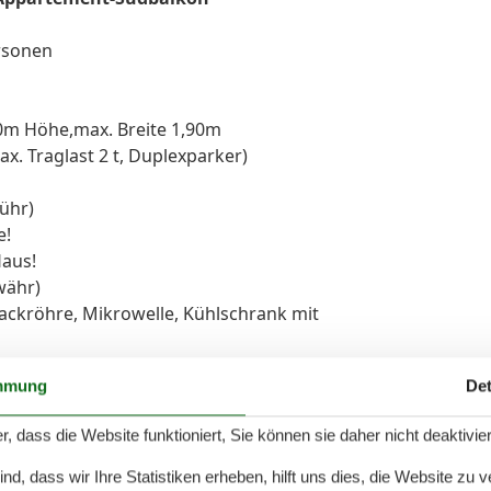
ersonen
,80m Höhe,max. Breite 1,90m
. Traglast 2 t, Duplexparker)
ühr)
e!
Haus!
währ)
ackröhre, Mikrowelle, Kühlschrank mit
mmung
Det
.00 m, durchgehender Topper ) und Kleiderschrank,TV
) und Kleiderschrank, TV
r, dass die Website funktioniert, Sie können sie daher nicht deaktivie
d, dass wir Ihre Statistiken erheben, hilft uns dies, die Website zu 