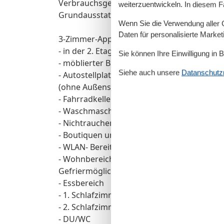
Verbrauchsgegenstände (Toilettenpapier, Müll
weiterzuentwickeln. In diesem F
Grundausstattung vorhanden, darüber hina
Wenn Sie die Verwendung aller Co
Daten für personalisierte Marke
3-Zimmer-Appartement (Nr. 2.21) für 2-4 P
- in der 2. Etage/ Aufzug
Sie können Ihre Einwilligung in 
- möblierter Balkon (Südlage)
Siehe auch unsere
Datanschutzri
- Autostellplatz Nr. 47 - Tiefgarage (max. 1
(ohne Außenspiegel), max. Länge 5,00m, max
- Fahrradkeller
- Waschmaschine und Trockner (gegen Geb
- Nichtraucherappartement! Keine Haustier
- Boutiquen und eine Bäckerei mit Café im 
- WLAN- Bereitstellung kostenfrei (ohne Ge
- Wohnbereich mit Küchenzeile - Herd mit B
Gefriermöglichkeit und Geschirrspüler
- Essbereich
- 1. Schlafzimmer mit Boxspringbett (1.80
- 2. Schlafzimmer mit Boxspringbett (Breite
- DU/WC