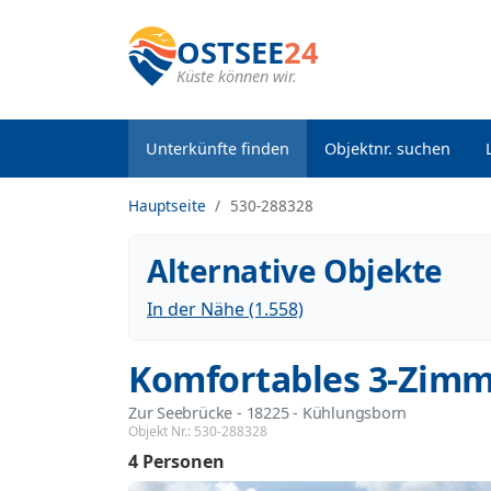
OSTSEE
24
Küste können wir.
Unterkünfte finden
Objektnr. suchen
Hauptseite
530-288328
Alternative Objekte
In der Nähe (1.558)
Komfortables 3-Zimm
Zur Seebrücke
 - 18225
 - Kühlungsborn
Objekt Nr.:
530-288328
4 Personen