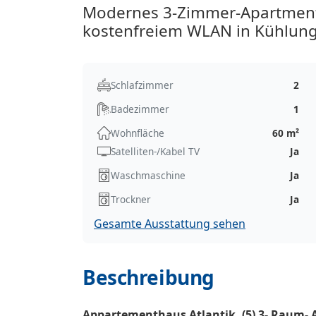
Modernes 3-Zimmer-Apartment 
kostenfreiem WLAN in Kühlun
Schlafzimmer
2
Badezimmer
1
Wohnfläche
60 m²
Satelliten-/Kabel TV
Ja
Waschmaschine
Ja
Trockner
Ja
Gesamte Ausstattung sehen
Beschreibung
Appartementhaus Atlantik, (5) 3- Raum-