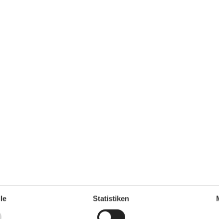
Umliegende einrichtungen
Parkplatz
Tiefgarage
Unterkünfte
60 m²
Fahrradraum abschließbar
Fahrstuhl/Aufzug
Wanderfreundlich
le
Statistiken