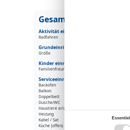
Gesamte Ausstattung
Aktivität einrichtungen
Radfahren
Grundeinrichtungen
Größe
Kinder einrichtungen
Familienfreundlich
Serviceeinrichtungen
Backofen
Balkon
Doppelbett
Dusche/WC
Haustiere erlaubt oder auf Anfrage
Heizung
Essentiel
Kabel / Sat
Küche (offen)