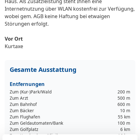
Haus. Als Zusatzleistung steht Ihnen eine
Internetnutzung über WLAN kostenfrei zur Verfügung,
wobei gem. AGB keine Haftung bei etwaigen
Störungen erfolgt.
Vor Ort
Kurtaxe
Gesamte Ausstattung
Entfernungen
Zum (Kur-)Park/Wald
200 m
Zum Arzt
500 m
Zum Bahnhof
600 m
Zum Bäcker
10 m
Zum Flughafen
55 km
Zum Geldautomaten/Bank
100 m
Zum Golfplatz
6 km
Zum Krankenhaus/Klinik
16 km