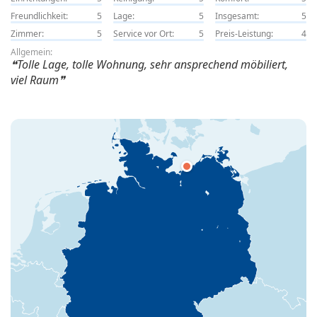
Freundlichkeit:
5
Lage:
5
Insgesamt:
5
Zimmer:
5
Service vor Ort:
5
Preis-Leistung:
4
Allgemein:
Tolle Lage, tolle Wohnung, sehr ansprechend möbiliert,
viel Raum