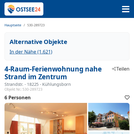
Hauptseite
530-289723
Alternative Objekte
In der Nähe (1.621)
4-Raum-Ferienwohnung nahe
Teilen
Strand im Zentrum
Strandstr.
 - 18225
 - Kühlungsborn
Objekt Nr.:
530-289723
6 Personen
F
h