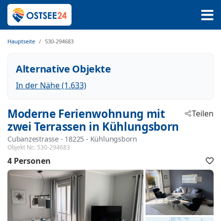
Hauptseite
530-294683
Alternative Objekte
In der Nähe (1.633)
Moderne Ferienwohnung mit
Teilen
zwei Terrassen in Kühlungsborn
Cubanzestrasse
 - 18225
 - Kühlungsborn
Objekt Nr.:
530-294683
4 Personen
F
h