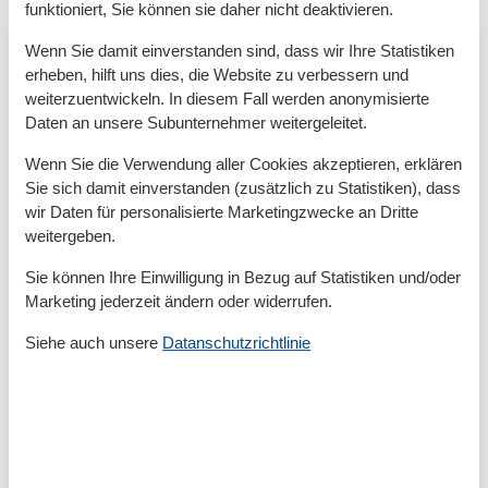
Heizungskosten enthalten. Pro Person steht Ihnen ein
funktioniert, Sie können sie daher nicht deaktivieren.
Wäschepaket als Erstausstattung zur Verfügung.
Wenn Sie damit einverstanden sind, dass wir Ihre Statistiken
Waschmaschine und Trockner befinden sich auf der
erheben, hilft uns dies, die Website zu verbessern und
Anlage im „Wäschehaus“ und können gegen Gebühr
weiterzuentwickeln. In diesem Fall werden anonymisierte
genutzt werden.
Daten an unsere Subunternehmer weitergeleitet.
Wenn Sie die Verwendung aller Cookies akzeptieren, erklären
Gesamte Ausstattung
Sie sich damit einverstanden (zusätzlich zu Statistiken), dass
wir Daten für personalisierte Marketingzwecke an Dritte
Entfernungen
weitergeben.
Zum (Kur-)Park/Wald
600 m
Sie können Ihre Einwilligung in Bezug auf Statistiken und/oder
Zum Arzt
300 m
Marketing jederzeit ändern oder widerrufen.
Zum Bahnhof
500 m
Zum Flughafen
55 km
Siehe auch unsere
Datanschutzrichtlinie
Zum Geldautomaten/Bank
500 m
Zum Golfplatz
2 km
Zum Restaurant
500 m
Zum Schwimm-/Spaßbad
900 m
Zum Strand
1 km
Zum Supermarkt
100 m
Zum Zentrum
600 m