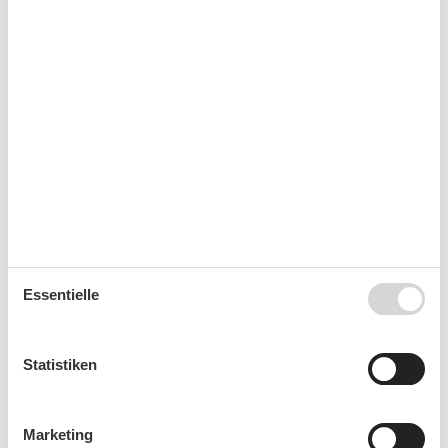
Unterkünfte
Internet im öff. Bereich
Nichtraucherhaus
Kurzurlaub
Es besteht eine begrenzte Möglichkeit das ganze Jahr
einen Kurzurlaub zu machen, typischerweise
außerhalb der Hochsaison.
Kalender
Essentielle
Ankunft
Statistiken
November 2026
Marketing