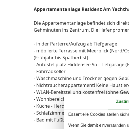
Appartementanlage Residenz Am Yachtha
Die Appartementanlage befindet sich direk
Gehminuten ins Zentrum. Die Hafenpromena
- in der Parterre/Aufzug ab Tiefgarage
- möblierte Terrasse mit Meerblick (Nord/O
(Frühjahr bis Spätherbst)
- Autostellplatz Hiddensee 9a - Tiefgarage 
- Fahrradkeller
- Waschmaschine und Trockner gegen Geb
- Nichtraucherappartement! Keine Haustier
- WLAN-Bereitstellung kostenfrei (ohne Ge
- Wohnbereich (Meerblick) mit integrierter
Zusti
- Küche - Herd mit Backröhre, Mikrowelle, 
- Schlafzimmer mit Doppelbett, Kleidersch
Essentielle Cookies stellen siche
- Bad mit Fußbodenheizung
Wenn Sie damit einverstanden sin