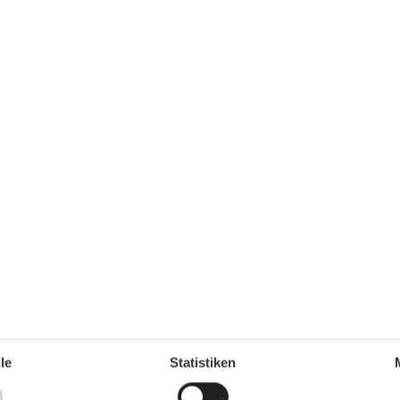
Umliegende einrichtungen
Parkplatz
Tiefgarage
Unterkünfte
64 m²
Fahrradraum abschließbar
Fahrstuhl/Aufzug
Internet im öff. Bereich
Nichtraucherhaus
le
Statistiken