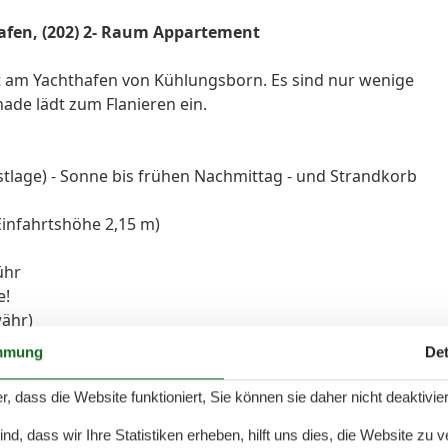
fen, (202) 2- Raum Appartement
t am Yachthafen von Kühlungsborn. Es sind nur wenige
de lädt zum Flanieren ein.
stlage) - Sonne bis frühen Nachmittag - und Strandkorb
(Einfahrtshöhe 2,15 m)
ühr
e!
währ)
 Küche und Essplatz
mmung
Det
Kühlschrank mit Gefriermöglichkeit und Geschirrspüler
rank und Terrassenzugang
r, dass die Website funktioniert, Sie können sie daher nicht deaktivie
d, dass wir Ihre Statistiken erheben, hilft uns dies, die Website zu 