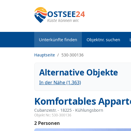
OSTSEE
24
Küste können wir.
Unterkünfte finden
Objektnr. suchen
Hauptseite
530-300136
Alternative Objekte
In der Nähe (1.363)
Komfortables Appart
Cubanzestr.
 - 18225
 - Kühlungsborn
Objekt Nr.:
530-300136
2 Personen