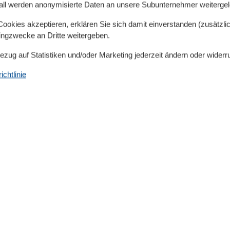
all werden anonymisierte Daten an unsere Subunternehmer weitergele
beutel, Spülmittel etc.) sind in einer
us aber selbst zu besorgen.
okies akzeptieren, erklären Sie sich damit einverstanden (zusätzlich
tingzwecke an Dritte weitergeben.
Bezug auf Statistiken und/oder Marketing jederzeit ändern oder widerr
stlage) - Sonne bis frühen Nachmittag - und Strandkorb
chtlinie
(Einfahrtshöhe 2,15 m)
ühr
e!
währ)
 Küche und Essplatz
Kühlschrank mit Gefriermöglichkeit und Geschirrspüler
cm), Kleiderschrank und
ge DU/WC