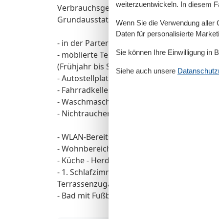
weiterzuentwickeln. In diesem F
Verbrauchsgegenstände (Toilettenpapier, Müll
Grundausstattung vorhanden, darüber hina
Wenn Sie die Verwendung aller Co
Daten für personalisierte Marke
- in der Parterre/Aufzug ab Tiefgarage
Sie können Ihre Einwilligung in 
- möblierte Terrasse mit Meerblick (Nord/O
(Frühjahr bis Spätherbst)
Siehe auch unsere
Datanschutzri
- Autostellplatz Hiddensee 9a - Tiefgarage 
- Fahrradkeller
- Waschmaschine und Trockner gegen Geb
- Nichtraucherappartement! Keine Haustier
- WLAN-Bereitstellung kostenfrei (ohne Ge
- Wohnbereich (Meerblick) mit integrierter
- Küche - Herd mit Backröhre, Mikrowelle, 
- 1. Schlafzimmer mit Doppelbett (Höhe 65 
Terrassenzugang
- Bad mit Fußbodenheizung und ebenerdi