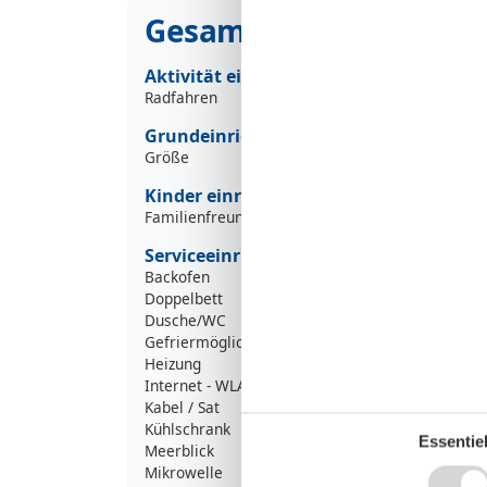
Gesamte Ausstattung
Aktivität einrichtungen
Radfahren
Grundeinrichtungen
Größe
Kinder einrichtungen
Familienfreundlich
Serviceeinrichtungen
Backofen
Doppelbett
Dusche/WC
Gefriermöglichkeit
Heizung
Internet - WLAN
Kabel / Sat
Kühlschrank
Essentiel
Meerblick
Mikrowelle