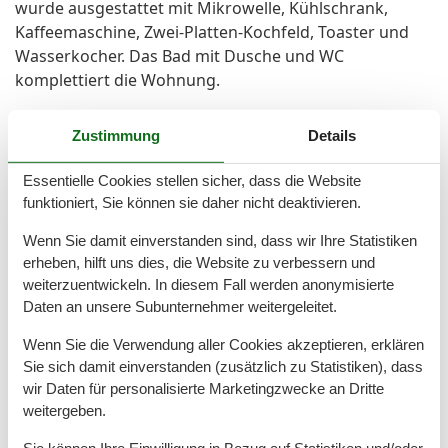
wurde ausgestattet mit Mikrowelle, Kühlschrank,
Kaffeemaschine, Zwei-Platten-Kochfeld, Toaster und
Wasserkocher. Das Bad mit Dusche und WC
komplettiert die Wohnung.
Zustimmung
Details
Gesamte Ausstattung
Essentielle Cookies stellen sicher, dass die Website
Entfernungen
funktioniert, Sie können sie daher nicht deaktivieren.
Zum Strand
250 m
Wenn Sie damit einverstanden sind, dass wir Ihre Statistiken
erheben, hilft uns dies, die Website zu verbessern und
Grundeinrichtungen
weiterzuentwickeln. In diesem Fall werden anonymisierte
Baujahr
1997
Daten an unsere Subunternehmer weitergeleitet.
Größe
28 m²
Jahr renoviert
2019
Wenn Sie die Verwendung aller Cookies akzeptieren, erklären
Sie sich damit einverstanden (zusätzlich zu Statistiken), dass
Serviceeinrichtungen
wir Daten für personalisierte Marketingzwecke an Dritte
Balkon
weitergeben.
Bettwäsche
Brötchenservice
Sie können Ihre Einwilligung in Bezug auf Statistiken und/oder