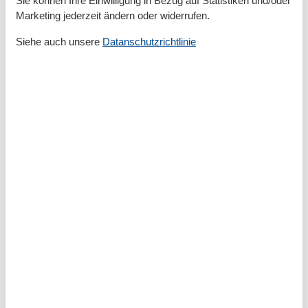
Doppelbett
Marketing jederzeit ändern oder widerrufen.
Dusche
Frühstücksservice
Siehe auch unsere
Datanschutzrichtlinie
Handtücher
Heizung
Haartrockner
Internet - WLAN
Kabel / Sat
Kaffeemaschine
Küche (Pantry/Mini)
Kühlschrank
Mikrowelle
Nichtraucher
Rauchmelder
Schlafzimmer
Seife
Spülmaschine
Tiere nicht erlaubt
Toaster
Toilettenpapier
TV
TV - Flachbild