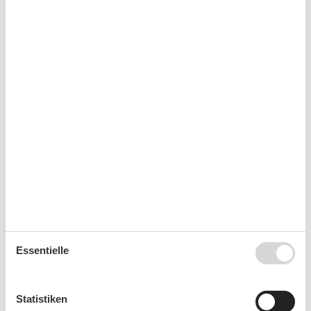
Verpflegungsmöglichkeiten
Brötchenservice
Frühstück möglich
Kurzurlaub
Sie haben das ganze Jahr die Möglichkeit einen
Kurzurlaub zu machen.
Kalender
Ankunft
Essentielle
August 2026
Statistiken
Mo
Di
Mi
Do
Fr
Sa
So