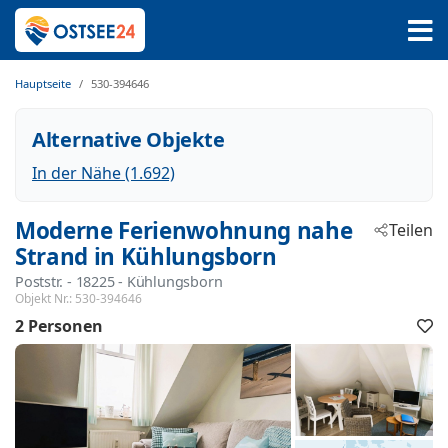
Hauptseite
530-394646
Alternative Objekte
In der Nähe (1.692)
Moderne Ferienwohnung nahe
Teilen
Strand in Kühlungsborn
Poststr.
 - 18225
 - Kühlungsborn
Objekt Nr.:
530-394646
2 Personen
F
h