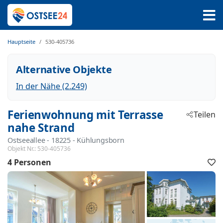
Hauptseite
530-405736
Alternative Objekte
In der Nähe (2.249)
Ferienwohnung mit Terrasse
Teilen
nahe Strand
Ostseeallee
 - 18225
 - Kühlungsborn
Objekt Nr.:
530-405736
4 Personen
F
h