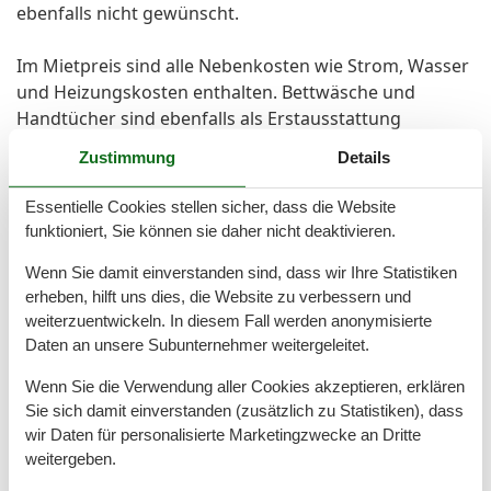
ebenfalls nicht gewünscht.
Im Mietpreis sind alle Nebenkosten wie Strom, Wasser
und Heizungskosten enthalten. Bettwäsche und
Handtücher sind ebenfalls als Erstausstattung
vorhanden.
Zustimmung
Details
Als Zusatzleistung steht Ihnen eine Internetnutzung
Essentielle Cookies stellen sicher, dass die Website
über WLAN kostenfrei zur Verfügung, wobei gem. AGB
funktioniert, Sie können sie daher nicht deaktivieren.
keine Haftung bei etwaigen Störungen erfolgt. Gästen
Wenn Sie damit einverstanden sind, dass wir Ihre Statistiken
dieser Ferienwohnung steht ein kostenloser Pkw-
erheben, hilft uns dies, die Website zu verbessern und
Stellplatz zur Verfügung.
weiterzuentwickeln. In diesem Fall werden anonymisierte
Daten an unsere Subunternehmer weitergeleitet.
Vor Ort
Kurtaxe
Wenn Sie die Verwendung aller Cookies akzeptieren, erklären
Sie sich damit einverstanden (zusätzlich zu Statistiken), dass
wir Daten für personalisierte Marketingzwecke an Dritte
Gesamte Ausstattung
weitergeben.