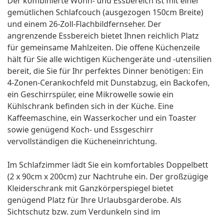
Der kombinierte Wohn- und Essbereich ist mit einer
gemütlichen Schlafcouch (ausgezogen 150cm Breite)
und einem 26-Zoll-Flachbildfernseher. Der
angrenzende Essbereich bietet Ihnen reichlich Platz
für gemeinsame Mahlzeiten. Die offene Küchenzeile
hält für Sie alle wichtigen Küchengeräte und -utensilien
bereit, die Sie für Ihr perfektes Dinner benötigen: Ein
4-Zonen-Cerankochfeld mit Dunstabzug, ein Backofen,
ein Geschirrspüler, eine Mikrowelle sowie ein
Kühlschrank befinden sich in der Küche. Eine
Kaffeemaschine, ein Wasserkocher und ein Toaster
sowie genügend Koch- und Essgeschirr
vervollständigen die Kücheneinrichtung.
Im Schlafzimmer lädt Sie ein komfortables Doppelbett
(2 x 90cm x 200cm) zur Nachtruhe ein. Der großzügige
Kleiderschrank mit Ganzkörperspiegel bietet
genügend Platz für Ihre Urlaubsgarderobe. Als
Sichtschutz bzw. zum Verdunkeln sind im