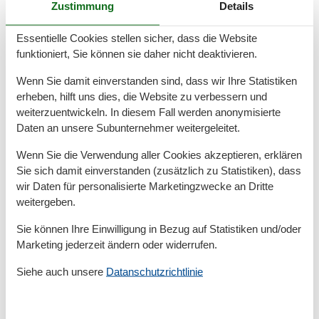
Zustimmung
Details
Sie rechtzeitig vor, sodass wir das Wäschepaket vor
Ihrer Anreise in der Wohnung für Sie bereitlegen
Essentielle Cookies stellen sicher, dass die Website
können. Gästen dieser Ferienwohnung steht ein
funktioniert, Sie können sie daher nicht deaktivieren.
kostenloser Pkw-Stellplatz (Nr. 30) zur Verfügung.
Wenn Sie damit einverstanden sind, dass wir Ihre Statistiken
erheben, hilft uns dies, die Website zu verbessern und
Während Ihres Aufenthalts in unserer Ferienwohnung
weiterzuentwickeln. In diesem Fall werden anonymisierte
stellen wir Ihnen gerne einen kostenlosen WLAN-
Daten an unsere Subunternehmer weitergeleitet.
Zugang zur Verfügung. Bitte beachten Sie, dass dieser
Service auf freiwilliger Basis angeboten wird und wir
Wenn Sie die Verwendung aller Cookies akzeptieren, erklären
keine Garantie für eine durchgängige Verfügbarkeit
Sie sich damit einverstanden (zusätzlich zu Statistiken), dass
oder bestimmte Übertragungsgeschwindigkeit
wir Daten für personalisierte Marketingzwecke an Dritte
übernehmen können.
weitergeben.
Sie können Ihre Einwilligung in Bezug auf Statistiken und/oder
Vor Ort
Marketing jederzeit ändern oder widerrufen.
Kurtaxe
Siehe auch unsere
Datanschutzrichtlinie
Gesamte Ausstattung