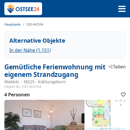
Hauptseite
530-462594
Alternative Objekte
In der Nähe (1.151)
Gemütliche Ferienwohnung mit
Teilen
eigenem Strandzugang
Waldstr.
 - 18225
 - Kühlungsborn
Objekt Nr.:
530-462594
4 Personen
F
h