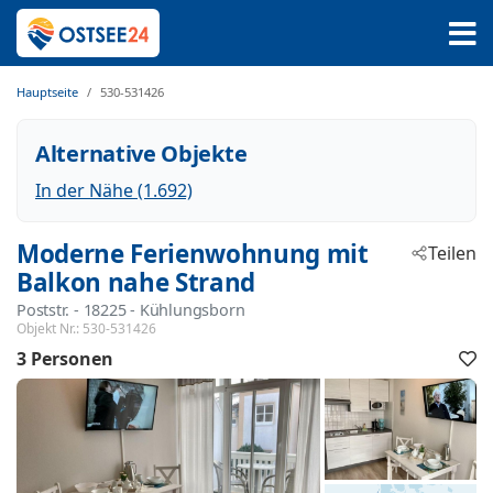
Hauptseite
530-531426
Alternative Objekte
In der Nähe (1.692)
Moderne Ferienwohnung mit
Teilen
Balkon nahe Strand
Poststr.
 - 18225
 - Kühlungsborn
Objekt Nr.:
530-531426
3 Personen
F
h