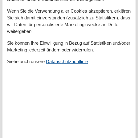
Doppelbett
Wenn Sie die Verwendung aller Cookies akzeptieren, erklären
Dusche
Sie sich damit einverstanden (zusätzlich zu Statistiken), dass
Frühstücksservice
Handtücher
wir Daten für personalisierte Marketingzwecke an Dritte
Haustiere erlaubt oder auf Anfrage
weitergeben.
Heizung
Haartrockner
Sie können Ihre Einwilligung in Bezug auf Statistiken und/oder
Internet - WLAN
Marketing jederzeit ändern oder widerrufen.
Kabel / Sat
Kaffeemaschine
Siehe auch unsere
Datanschutzrichtlinie
Küche (Pantry/Mini)
Kühlschrank
Mehrere Schlafzimmer
Mikrowelle
Nichtraucher
Rauchmelder
Seife
Tiere willkommen
Toaster
Toilettenpapier
TV
TV - Flachbild