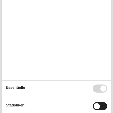
Kurzurlaub
Sie haben das ganze Jahr die Möglichkeit einen
Kurzurlaub zu machen.
Kalender
Ankunft
August 2026
Essentielle
Mo
Di
Mi
Do
Fr
Sa
So
31
1
2
Statistiken
32
3
4
5
6
7
8
9