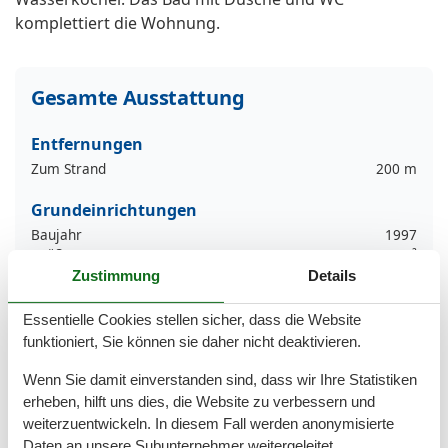
komplettiert die Wohnung.
Gesamte Ausstattung
Entfernungen
Zum Strand
200 m
Grundeinrichtungen
Baujahr
1997
Größe
34 m²
Jahr renoviert
2020
Zustimmung
Details
Kinder einrichtungen
Essentielle Cookies stellen sicher, dass die Website
Familienfreundlich
funktioniert, Sie können sie daher nicht deaktivieren.
Wenn Sie damit einverstanden sind, dass wir Ihre Statistiken
Serviceeinrichtungen
erheben, hilft uns dies, die Website zu verbessern und
Balkon
weiterzuentwickeln. In diesem Fall werden anonymisierte
Bettwäsche
Daten an unsere Subunternehmer weitergeleitet.
Brötchenservice