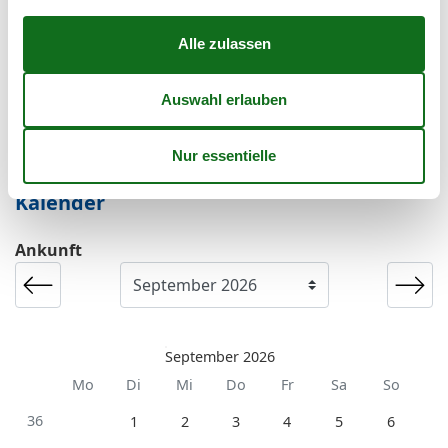
Kurzurlaub
Es besteht eine begrenzte Möglichkeit das ganze Jahr
einen Kurzurlaub zu machen, typischerweise
außerhalb der Hochsaison.
Kalender
Ankunft
September 2026
Mo
Di
Mi
Do
Fr
Sa
So
36
1
2
3
4
5
6