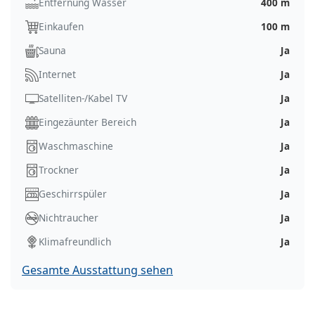
Entfernung Wasser
400 m
Einkaufen
100 m
Sauna
Ja
Internet
Ja
Satelliten-/Kabel TV
Ja
Eingezäunter Bereich
Ja
Waschmaschine
Ja
Trockner
Ja
Geschirrspüler
Ja
Nichtraucher
Ja
Klimafreundlich
Ja
Gesamte Ausstattung sehen