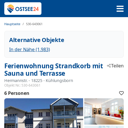
Hauptseite
530-643061
Alternative Objekte
In der Nähe (1.983)
Ferienwohnung Strandkorb mit
Teilen
Sauna und Terrasse
Hermannstr.
 - 18225
 - Kühlungsborn
Objekt Nr.:
530-643061
6 Personen
F
h