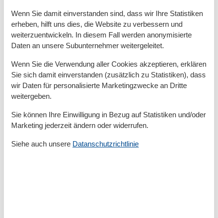
Radfahren
Surfen
Wenn Sie damit einverstanden sind, dass wir Ihre Statistiken
Tauchen
erheben, hilft uns dies, die Website zu verbessern und
weiterzuentwickeln. In diesem Fall werden anonymisierte
Entfernungen
Daten an unsere Subunternehmer weitergeleitet.
Zum (Kur-)Park/Wald
100 m
Wenn Sie die Verwendung aller Cookies akzeptieren, erklären
Zum Arzt
100 m
Zum Bahnhof
200 m
Sie sich damit einverstanden (zusätzlich zu Statistiken), dass
Zum Bäcker
100 m
wir Daten für personalisierte Marketingzwecke an Dritte
Zum Flughafen
68 km
weitergeben.
Zum Geldautomaten/Bank
100 m
Zum Golfplatz
6 km
Sie können Ihre Einwilligung in Bezug auf Statistiken und/oder
Zum Radweg
100 m
Marketing jederzeit ändern oder widerrufen.
Zum Restaurant
100 m
Zum Schwimm-/Spaßbad
40 km
Siehe auch unsere
Datanschutzrichtlinie
Zum Strand
400 m
Zum Supermarkt
100 m
Zum Wanderweg
100 m
Zum Zentrum
100 m
Zur Autobahn
26 km
Zur Badestelle/Gewässer
400 m
Zur Bushaltestelle
200 m