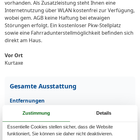
vorhanden. Als Zusatzleistung steht Ihnen eine
Internetnutzung über WLAN kostenfrei zur Verfügung,
wobei gem. AGB keine Haftung bei etwaigen
Störungen erfolgt. Ein kostenloser Pkw-Stellplatz
sowie eine Fahrradunterstellmöglichkeit befinden sich
direkt am Haus.
Vor Ort
Kurtaxe
Gesamte Ausstattung
Entfernungen
Höhe über dem Meeresspiegel
10 m
Zustimmung
Details
Zum (Kur-)Park/Wald
500 m
Zum Bahnhof
200 m
Zum Flughafen
55 km
Essentielle Cookies stellen sicher, dass die Website
Zum Geldautomaten/Bank
600 m
funktioniert, Sie können sie daher nicht deaktivieren.
Zum Golfplatz
2,5 km