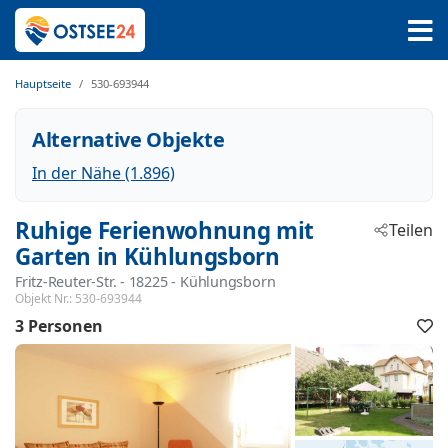
Hauptseite
530-693944
Alternative Objekte
In der Nähe (1.896)
Ruhige Ferienwohnung mit
Teilen
Garten in Kühlungsborn
Fritz-Reuter-Str.
 - 18225
 - Kühlungsborn
Objekt Nr.:
530-693944
3 Personen
F
h