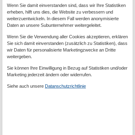
Zum Strand
700 m
Wenn Sie damit einverstanden sind, dass wir Ihre Statistiken
Zum Supermarkt
600 m
erheben, hilft uns dies, die Website zu verbessern und
Zum Zentrum
700 m
weiterzuentwickeln. In diesem Fall werden anonymisierte
Zur Autobahn
40 km
Daten an unsere Subunternehmer weitergeleitet.
Zur Badestelle/Gewässer
700 m
Zur Bushaltestelle
200 m
Wenn Sie die Verwendung aller Cookies akzeptieren, erklären
Zur Tourist-Information
1 km
Sie sich damit einverstanden (zusätzlich zu Statistiken), dass
wir Daten für personalisierte Marketingzwecke an Dritte
Grundeinrichtungen
weitergeben.
Größe
52 m²
Jahr renoviert
2011
Sie können Ihre Einwilligung in Bezug auf Statistiken und/oder
Marketing jederzeit ändern oder widerrufen.
Kinder einrichtungen
Siehe auch unsere
Datanschutzrichtlinie
Familienfreundlich
Serviceeinrichtungen
Bettwäsche
Doppelbett
Dusche/WC
Gefriermöglichkeit
Handtücher