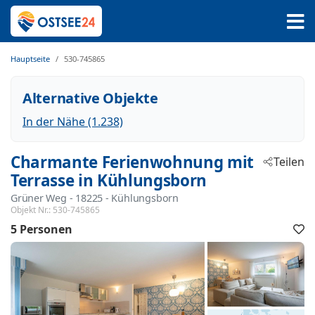
Hauptseite
530-745865
Alternative Objekte
In der Nähe (1.238)
Charmante Ferienwohnung mit
Teilen
Terrasse in Kühlungsborn
Grüner Weg
 - 18225
 - Kühlungsborn
Objekt Nr.:
530-745865
5 Personen
F
h