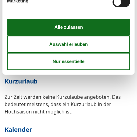
TV
Marketing
TV - Flachbild
Umliegende einrichtungen
Garten zur Nutzung
Parkplatz
Unterkünfte
Internet im öff. Bereich
Nichtraucherhaus
Kurzurlaub
Zur Zeit werden keine Kurzulaube angeboten. Das
bedeutet meistens, dass ein Kurzurlaub in der
Hochsaison nicht möglich ist.
Kalender