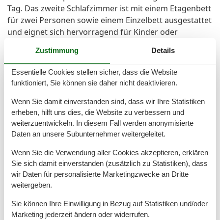
Tag. Das zweite Schlafzimmer ist mit einem Etagenbett
für zwei Personen sowie einem Einzelbett ausgestattet
und eignet sich hervorragend für Kinder oder
mitreisende Freunde. Beide Schlafräume sind
Zustimmung
Details
geschmackvoll und mit Liebe zum Detail eingerichtet.
Essentielle Cookies stellen sicher, dass die Website
Das moderne Tageslichtbad ist hell gefliest und mit
funktioniert, Sie können sie daher nicht deaktivieren.
einer Dusche sowie einem WC ausgestattet. Es rundet
Wenn Sie damit einverstanden sind, dass wir Ihre Statistiken
das Gesamtbild dieser charmanten Ferienwohnung ab,
erheben, hilft uns dies, die Website zu verbessern und
in der Sie Ruhe und Erholung jenseits des Trubels
weiterzuentwickeln. In diesem Fall werden anonymisierte
genießen können.
Daten an unsere Subunternehmer weitergeleitet.
BESONDERHEITEN
Wenn Sie die Verwendung aller Cookies akzeptieren, erklären
Wir bitten um Ihr Verständnis, dass das Rauchen nur
Sie sich damit einverstanden (zusätzlich zu Statistiken), dass
im Außenbereich gestattet ist, da es sich um ein
wir Daten für personalisierte Marketingzwecke an Dritte
Nichtraucherhaus handelt. Haustiere sind ebenfalls
weitergeben.
nicht gewünscht.
Sie können Ihre Einwilligung in Bezug auf Statistiken und/oder
Marketing jederzeit ändern oder widerrufen.