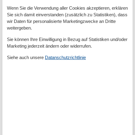
Handtücher
Wenn Sie die Verwendung aller Cookies akzeptieren, erklären
Heizung
Sie sich damit einverstanden (zusätzlich zu Statistiken), dass
Haartrockner
wir Daten für personalisierte Marketingzwecke an Dritte
Internet - WLAN
Kabel / Sat
weitergeben.
Kaffeemaschine
Sie können Ihre Einwilligung in Bezug auf Statistiken und/oder
Küche (offen)
Kühlschrank
Marketing jederzeit ändern oder widerrufen.
Mehrere Schlafzimmer
Siehe auch unsere
Datanschutzrichtlinie
Mikrowelle
Nichtraucher
Safe
Spülmaschine
Terrasse
Tiere nicht erlaubt
Toaster
TV
TV - Flachbild
Wasserkocher
Umliegende einrichtungen
Fahrradunterstellmöglichkeit