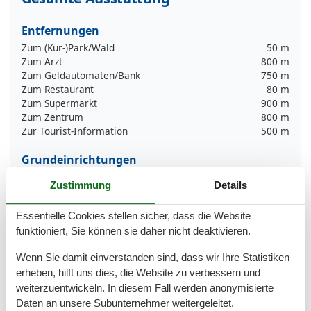
Entfernungen
Zum (Kur-)Park/Wald
50 m
Zum Arzt
800 m
Zum Geldautomaten/Bank
750 m
Zum Restaurant
80 m
Zum Supermarkt
900 m
Zum Zentrum
800 m
Zur Tourist-Information
500 m
Grundeinrichtungen
Größe
66 m²
Zustimmung
Details
Serviceeinrichtungen
Essentielle Cookies stellen sicher, dass die Website
Bad/WC
funktioniert, Sie können sie daher nicht deaktivieren.
BADEWANNE
Balkon
Wenn Sie damit einverstanden sind, dass wir Ihre Statistiken
Bettwäsche
erheben, hilft uns dies, die Website zu verbessern und
Brötchenservice
weiterzuentwickeln. In diesem Fall werden anonymisierte
Doppelbett
Daten an unsere Subunternehmer weitergeleitet.
Gefriermöglichkeit