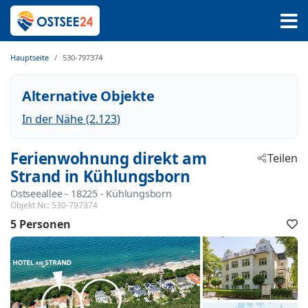
Hauptseite
530-797374
Alternative Objekte
In der Nähe (2.123)
Ferienwohnung direkt am
Teilen
Strand in Kühlungsborn
Ostseeallee
 - 18225
 - Kühlungsborn
Objekt Nr.:
530-797374
5 Personen
F
h