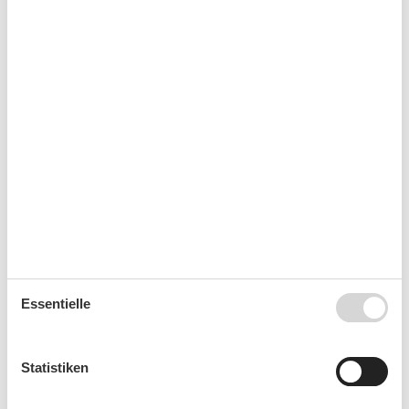
Es besteht eine begrenzte Möglichkeit das ganze Jahr
einen Kurzurlaub zu machen, typischerweise
außerhalb der Hochsaison.
Kalender
Ankunft
September 2026
Mo
Di
Mi
Do
Fr
Sa
So
Essentielle
36
1
2
3
4
5
6
37
7
8
9
10
11
12
13
Statistiken
38
14
15
16
17
18
19
20