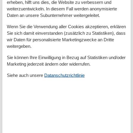
erheben, hilft uns dies, die Website zu verbessern und
Kurtaxe
weiterzuentwickeln. In diesem Fall werden anonymisierte
Daten an unsere Subunternehmer weitergeleitet.
Gesamte Ausstattung
Wenn Sie die Verwendung aller Cookies akzeptieren, erklären
Sie sich damit einverstanden (zusätzlich zu Statistiken), dass
Entfernungen
wir Daten für personalisierte Marketingzwecke an Dritte
weitergeben.
Zum (Kur-)Park/Wald
500 m
Zum Arzt
200 m
Sie können Ihre Einwilligung in Bezug auf Statistiken und/oder
Zum Bahnhof
500 m
Marketing jederzeit ändern oder widerrufen.
Zum Bäcker
50 m
Zum Flughafen
55 km
Siehe auch unsere
Datanschutzrichtlinie
Zum Geldautomaten/Bank
300 m
Zum Golfplatz
8 km
Zum Krankenhaus/Klinik
16 km
Zum Restaurant
200 m
Zum Schwimm-/Spaßbad
3 km
Zum Strand
50 m
Zum Supermarkt
300 m
Zur Autobahn
40 km
Zur Badestelle/Gewässer
50 m
Zur Bushaltestelle
500 m