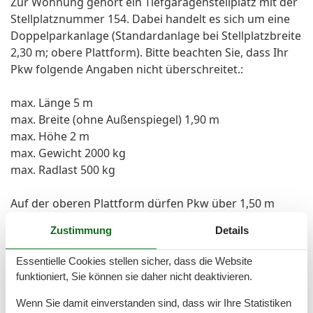
Zur Wohnung gehört ein Tiefgaragenstellplatz mit der
Stellplatznummer 154. Dabei handelt es sich um eine
Doppelparkanlage (Standardanlage bei Stellplatzbreite
2,30 m; obere Plattform). Bitte beachten Sie, dass Ihr
Pkw folgende Angaben nicht überschreitet.:
max. Länge 5 m
max. Breite (ohne Außenspiegel) 1,90 m
max. Höhe 2 m
max. Gewicht 2000 kg
max. Radlast 500 kg
Auf der oberen Plattform dürfen Pkw über 1,50 m
Höhe und Kombi nicht abgestellt
Zustimmung
Details
werden. Tiefergelegte Pkw und Pkw mit Frontspoilern
können nur auf eigene Gefahr des Fahrers abgestellt
Essentielle Cookies stellen sicher, dass die Website
werden.
funktioniert, Sie können sie daher nicht deaktivieren.
Vor Ort
Wenn Sie damit einverstanden sind, dass wir Ihre Statistiken