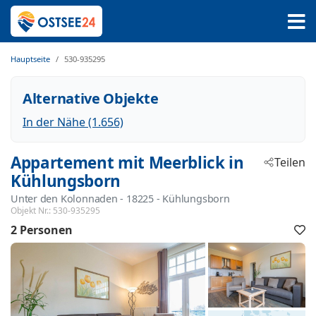
Hauptseite
530-935295
Alternative Objekte
In der Nähe (1.656)
Appartement mit Meerblick in
Teilen
Kühlungsborn
Unter den Kolonnaden
 - 18225
 - Kühlungsborn
Objekt Nr.:
530-935295
2 Personen
F
h