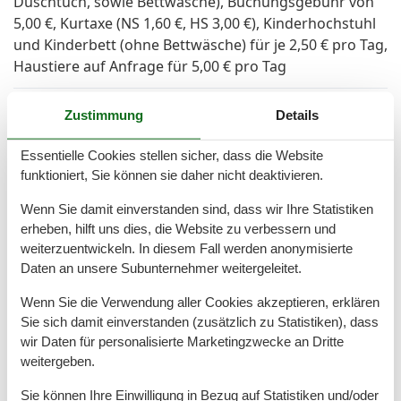
Duschtuch, sowie Bettwäsche), Buchungsgebühr von
5,00 €, Kurtaxe (NS 1,60 €, HS 3,00 €), Kinderhochstuhl
und Kinderbett (ohne Bettwäsche) für je 2,50 € pro Tag,
Haustiere auf Anfrage für 5,00 € pro Tag
Raumaufteilung
Zustimmung
Details
Schlafzimmer, 2 Personen
Essentielle Cookies stellen sicher, dass die Website
Doppelbett - Size: 151-180 cm
funktioniert, Sie können sie daher nicht deaktivieren.
Wohn-/Schlafzimmer, 2 Personen
Doppelbett - Size: 151-180 cm
Wenn Sie damit einverstanden sind, dass wir Ihre Statistiken
erheben, hilft uns dies, die Website zu verbessern und
weiterzuentwickeln. In diesem Fall werden anonymisierte
Gesamte Ausstattung
Daten an unsere Subunternehmer weitergeleitet.
Wenn Sie die Verwendung aller Cookies akzeptieren, erklären
Allg. Ausstattung
Sie sich damit einverstanden (zusätzlich zu Statistiken), dass
Barrierefreundlich
wir Daten für personalisierte Marketingzwecke an Dritte
Elektrische Außenjalousie
weitergeben.
Fußbodenheizung
Heizung
Sie können Ihre Einwilligung in Bezug auf Statistiken und/oder