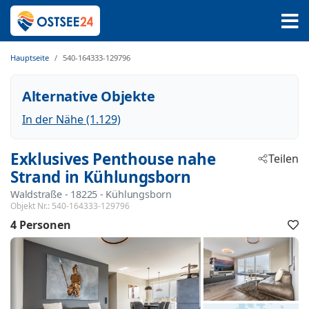
Hauptseite
540-164333-129796
Alternative Objekte
In der Nähe (1.129)
Exklusives Penthouse nahe
Teilen
Strand in Kühlungsborn
Waldstraße
 - 18225
 - Kühlungsborn
Objekt Nr.:
540-164333-129796
4 Personen
F
h