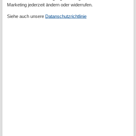
Nichtraucher
Marketing jederzeit ändern oder widerrufen.
Seniorenfreundlich
Teilw. Meerblick
Siehe auch unsere
Datanschutzrichtlinie
Verdunkelungsmöglichkeiten
Waschmaschine
WLAN
Zentralheizung
Allgemein
Bügelbrett
Bügeleisen
Fahrstuhl
Haustiere/Hund verboten
Kinderfreundlich
Staubsauger
Außen
Abstellraum
Kostenfreies Parken
Außenanlage
Balkon / Loggia